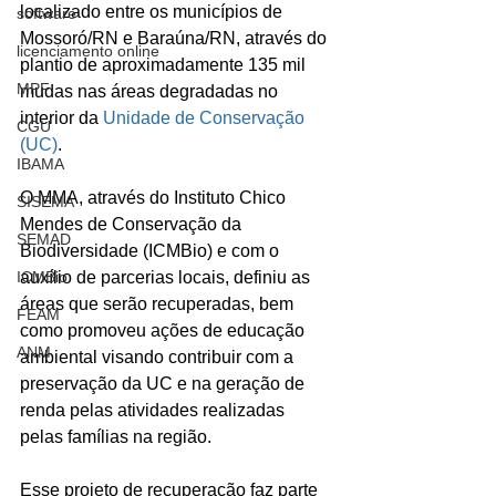
localizado entre os municípios de 
software
Mossoró/RN e Baraúna/RN, através do 
licenciamento online
plantio de aproximadamente 135 mil 
MPF
mudas nas áreas degradadas no 
interior da 
Unidade de Conservação 
CGU
(UC)
.
IBAMA
O MMA, através do Instituto Chico 
SISEMA
Mendes de Conservação da 
SEMAD
Biodiversidade (ICMBio) e com o 
ICMBio
auxílio de parcerias locais, definiu as 
áreas que serão recuperadas, bem 
FEAM
como promoveu ações de educação 
ANM
ambiental visando contribuir com a 
preservação da UC e na geração de 
renda pelas atividades realizadas 
pelas famílias na região.
Esse projeto de recuperação faz parte 