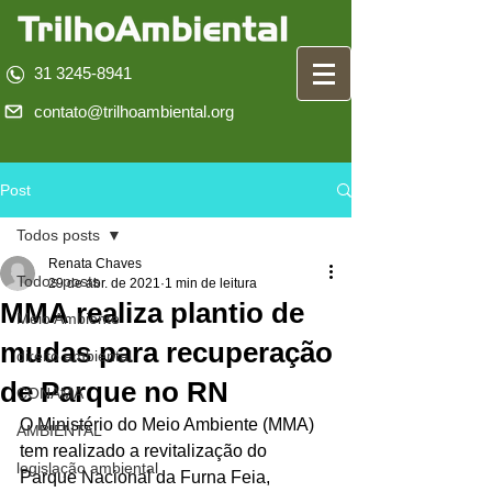
31 3245-8941
contato@trilhoambiental.org
Post
Todos posts
Renata Chaves
Todos posts
29 de abr. de 2021
1 min de leitura
MMA realiza plantio de
Meio Ambiente
mudas para recuperação
direito ambiental
de Parque no RN
CONAMA
O Ministério do Meio Ambiente (MMA) 
AMBIENTAL
tem realizado a revitalização do 
legislação ambiental
Parque Nacional da Furna Feia, 