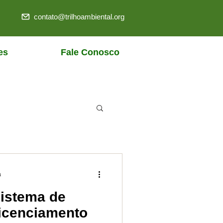
contato@trilhoambiental.org
es
Fale Conosco
a
sistema de
licenciamento