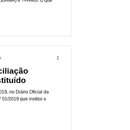
(IBAMA) e TFAMG. O que
a
iliação
tituído
19, no Diário Oficial da
019 que institui o