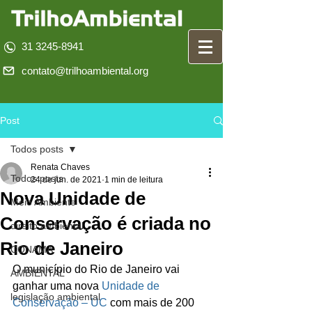
31 3245-8941
contato@trilhoambiental.org
Post
Todos posts
Renata Chaves
Todos posts
24 de jun. de 2021
1 min de leitura
Nova Unidade de
Meio Ambiente
Conservação é criada no
direito ambiental
Rio de Janeiro
CONAMA
O município do Rio de Janeiro vai 
AMBIENTAL
ganhar uma nova 
Unidade de 
legislação ambiental
Conservação – UC
 com mais de 200 