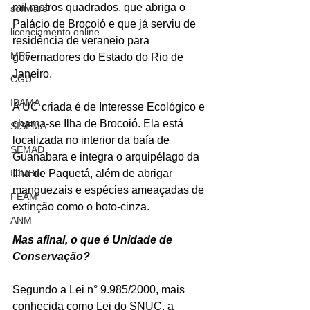
mil metros quadrados, que abriga o 
software
Palácio de Brocoió e que já serviu de 
licenciamento online
residência de veraneio para 
MPF
governadores do Estado do Rio de 
Janeiro.
CGU
IBAMA
A UC criada é de Interesse Ecológico e 
chama-se Ilha de Brocoió. Ela está 
SISEMA
localizada no interior da baía de 
SEMAD
Guanabara e integra o arquipélago da 
ICMBio
Ilha de Paquetá, além de abrigar 
manguezais e espécies ameaçadas de 
FEAM
extinção como o boto-cinza.
ANM
Mas afinal, o que é Unidade de 
Conservação?
Segundo a Lei n° 9.985/2000, mais 
conhecida como Lei do SNUC, a 