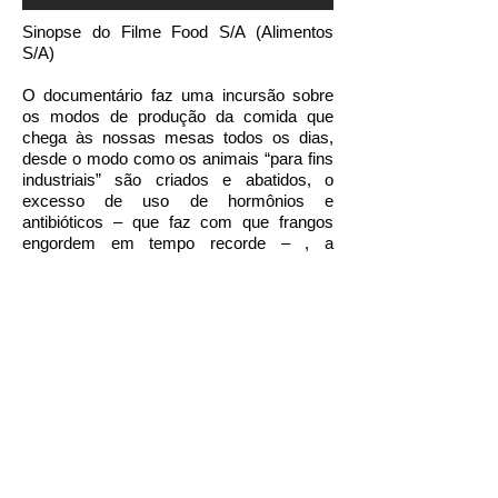
Sinopse do Filme Food S/A (Alimentos
S/A)
O documentário faz uma incursão sobre
os modos de produção da comida que
chega às nossas mesas todos os dias,
desde o modo como os animais “para fins
industriais” são criados e abatidos, o
excesso de uso de hormônios e
antibióticos – que faz com que frangos
engordem em tempo recorde – , a
inserção na alimentação de variedades de
soja geneticamente modificadas que
resistem ao mais forte dos pesticidas,
entre outros recursos utilizados pelas
companhias para “aumentar a
produtividade” – e que, em última
instância, faz a comida ficar cada vez
mais distante de sua natureza. Isso
somado aos impactos à saúde, como o
aumento da incidência de obesidade,
diabetes e contaminação por E.Coli
decorrentes dessa ‘desnaturalização’ da