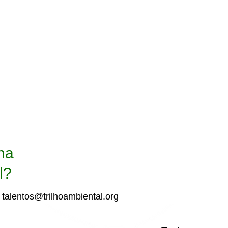
na
l?
a
talentos@trilhoambiental.org