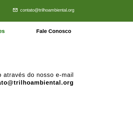
contato@trilhoambiental.org
es
Fale Conosco
o através do nosso e-mail
ato@trilhoambiental.org