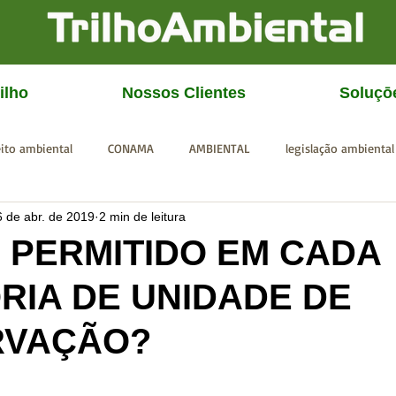
ilho
Nossos Clientes
Soluçō
eito ambiental
CONAMA
AMBIENTAL
legislação ambiental
6 de abr. de 2019
2 min de leitura
CGU
IBAMA
SISEMA
SEMAD
ICMBio
FEAM
É PERMITIDO EM CADA
RIA DE UNIDADE DE
RVAÇÃO?