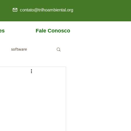
contato@trilhoambiental.org
es
Fale Conosco
software
ANM