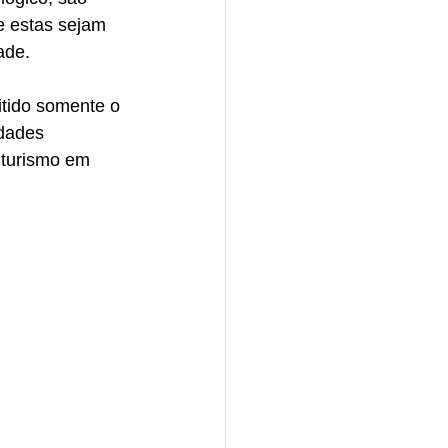
e estas sejam 
ade. 
itido somente o 
dades 
 turismo em 