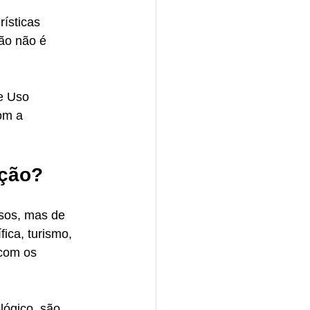
ísticas 
ão não é 
e Uso 
om a 
ação?
rsos, mas de 
ica, turismo, 
 com os 
ógico, são 