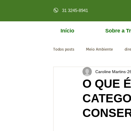
31 3245-8941
Início
Sobre a Tr
Todos posts
Meio Ambiente
dir
Caroline Martins
2
licenciamento online
MPF
O QUE 
CATEGO
CONSE