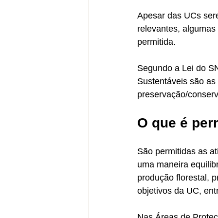
Apesar das UCs serem
relevantes, algumas
permitida. 
Segundo a Lei do S
Sustentáveis são as
preservação/conserv
O que é per
São permitidas as at
uma maneira equilibr
produção florestal, 
objetivos da UC, ent
Nas Áreas de Proteç