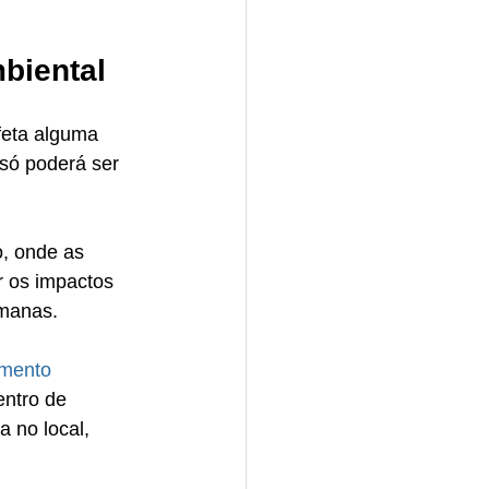
biental
feta alguma 
 só poderá ser 
, onde as 
r os impactos 
umanas.
amento 
ntro de 
 no local, 