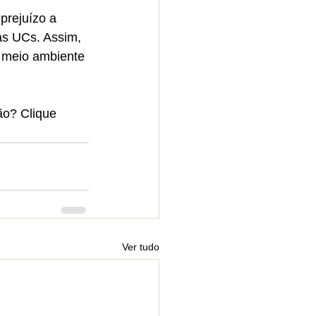
rejuízo a 
as UCs. Assim, 
 meio ambiente 
o? Clique 
Ver tudo