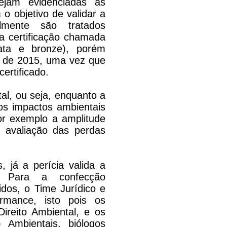
jam evidenciadas as
 o objetivo de validar a
mente são tratados
a certificação chamada
ata e bronze), porém
1 de 2015, uma vez que
ertificado.
l, ou seja, enquanto a
 os impactos ambientais
or exemplo a amplitude
 avaliação das perdas
 já a perícia valida a
o. Para a confecção
dos, o Time Jurídico e
rmance, isto pois os
ireito Ambiental, e os
 Ambientais, biólogos