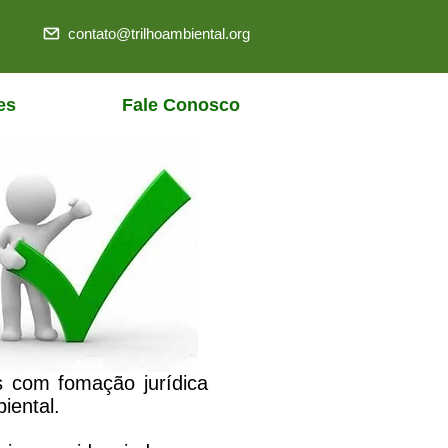
contato@trilhoambiental.org
es
Fale Conosco
s com fomação jurídica
iental.