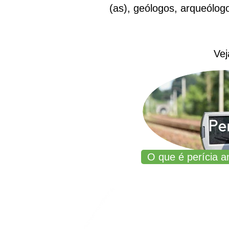
(as), geólogos, arqueólog
Vej
O que é perícia am