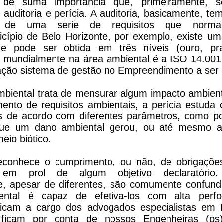
e suma importância que, primeiramente, se
e auditoria e perícia. A auditoria, basicamente, tem
 de uma serie de requisitos que normal
icípio de Belo Horizonte, por exemplo, existe um
e pode ser obtida em três níveis (ouro, pr
da mundialmente na área ambiental é a ISO 14.00
ção sistema de gestão no Empreendimento a ser c
biental trata de mensurar algum impacto ambienta
mento de requisitos ambientais, a perícia estuda
los de acordo com diferentes parâmetros, como p
que um dano ambiental gerou, ou até mesmo a
eio biótico.
conhece o cumprimento, ou não, de obrigações,
a em prol de algum objetivo declaratóri
, apesar de diferentes, são comumente confundi
ental é capaz de efetiva-los com alta perfo
ficam a cargo dos advogados especialistas em D
 ficam por conta de nossos Engenheiras (os)