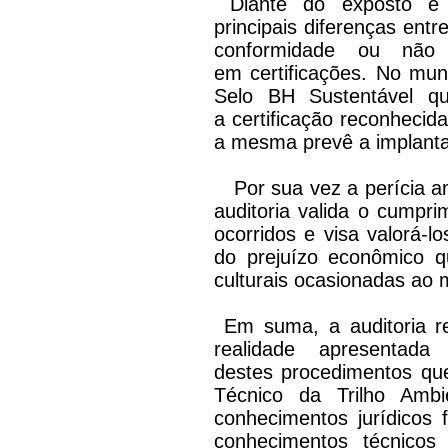
Diante do exposto é d
principais diferenças entr
conformidade ou não
em certificações. No mun
Selo
BH Sustentável qu
a certificação reconheci
a mesma prevê a implanta
Por sua vez a perícia am
auditoria valida o cumpri
ocorridos e visa valorá-
do prejuízo econômico 
culturais ocasionadas ao m
Em suma, a auditoria re
realidade apresentad
destes procedimentos que
Técnico da Trilho Ambi
conhecimentos jurídicos 
conhecimentos técnicos