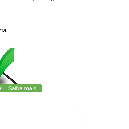
tal.
l - Saiba mais