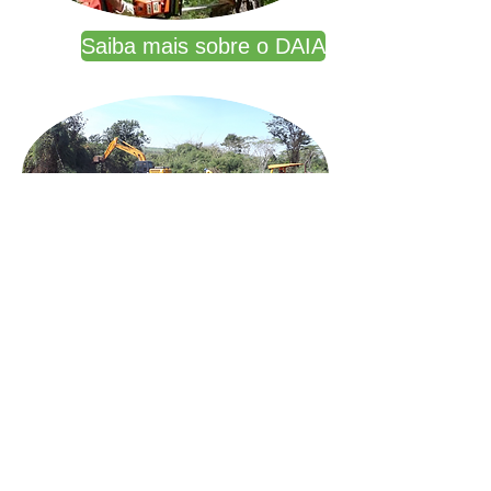
Saiba mais sobre o DAIA
Por que eu preciso de um DAIA?
E-mail
contato@trilhoambiental.org
Telefone
+55
(31)
3245-8941