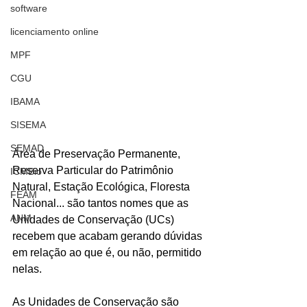
software
licenciamento online
MPF
CGU
IBAMA
SISEMA
SEMAD
Área de Preservação Permanente, 
Reserva Particular do Patrimônio 
ICMBio
Natural, Estação Ecológica, Floresta 
FEAM
Nacional... são tantos nomes que as 
ANM
Unidades de Conservação (UCs) 
recebem que acabam gerando dúvidas 
em relação ao que é, ou não, permitido 
nelas.
As Unidades de Conservação são 