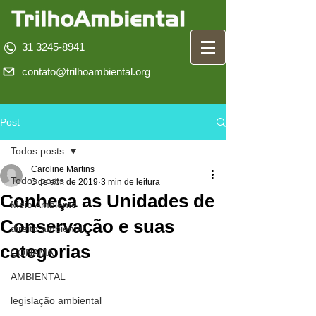
31 3245-8941
contato@trilhoambiental.org
Post
Todos posts
Caroline Martins
Todos posts
5 de abr. de 2019
3 min de leitura
Conheça as Unidades de
Meio Ambiente
Conservação e suas
direito ambiental
categorias
CONAMA
AMBIENTAL
legislação ambiental