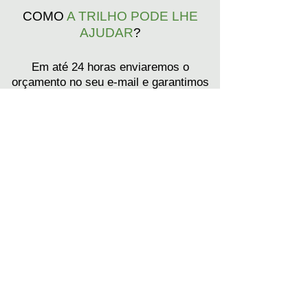
COMO
A TRILHO PODE LHE
AJUDAR
?
Em até 24 horas enviaremos o
orçamento no seu e-mail e garantimos
o melhor custo-beneficio.
Ligue para (31) 3245-8941
Preencha o formulário abaixo ou envie
o e-mail para
contato@trilhoambiental.org