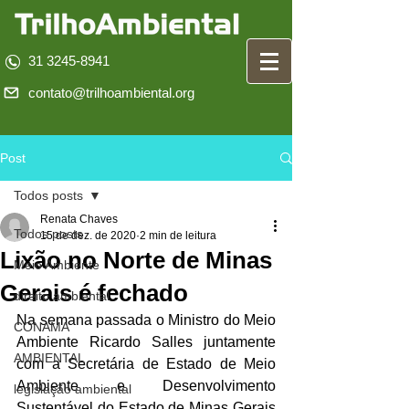
31 3245-8941
contato@trilhoambiental.org
Post
Todos posts
Renata Chaves
Todos posts
15 de dez. de 2020
2 min de leitura
Lixão no Norte de Minas
Meio Ambiente
Gerais é fechado
direito ambiental
Na semana passada o Ministro do Meio 
CONAMA
Ambiente Ricardo Salles juntamente 
AMBIENTAL
com a Secretária de Estado de Meio 
Ambiente e Desenvolvimento 
legislação ambiental
Sustentável do Estado de Minas Gerais 