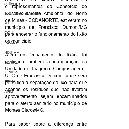
software
e representantes do Consórcio de 
licenciamento online
Desenvolvimento Ambiental do Norte 
de Minas - CODANORTE, estiveram no 
MPF
município de Francisco Dumont/MG 
CGU
para encerrar o funcionamento do lixão 
do município.
IBAMA
SISEMA
Além do fechamento do lixão, foi 
realizada também a inauguração da 
SEMAD
Unidade de Triagem e Compostagem – 
ICMBio
UTC de Francisco Dumont, onde será 
FEAM
permitida a separação do lixo para que 
apenas os resíduos que não tiverem 
ANM
aproveitamento sejam encaminhados 
para o aterro sanitário no município de 
Montes Claros/MG.
Para saber sobre a diferença entre 