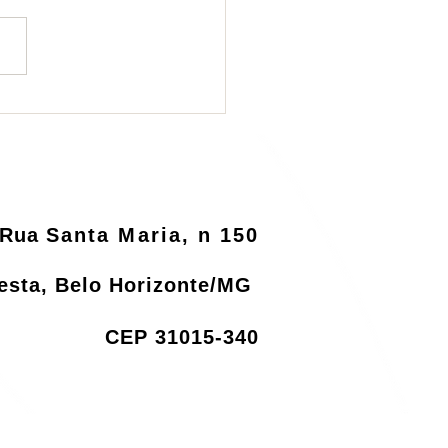
ema de logística
rsa será informatizado
o MMA
Rua
Santa Maria, n 150
resta, Belo Horizonte/MG
CEP 31015-340