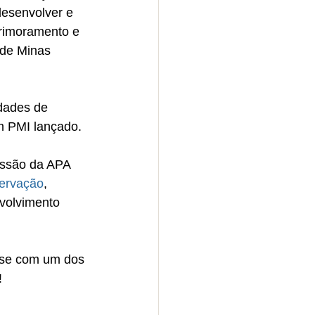
desenvolver e 
primoramento e 
 de Minas 
idades de 
m PMI lançado.
essão da APA 
ervação
, 
volvimento 
rse com um dos 
!