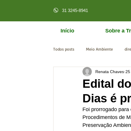
31 3245-8941
Início
Sobre a Tr
Todos posts
Meio Ambiente
dir
Renata Chaves
25
licenciamento online
MPF
Edital d
Dias é p
Foi prorrogado para 
Procedimentos de Ma
Preservação Ambien