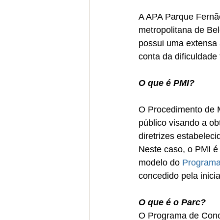
A APA Parque Fernã
metropolitana de Be
possui uma extensa 
conta da dificuldade
O que é PMI?
O Procedimento de Ma
público visando a ob
diretrizes estabelec
Neste caso, o PMI é 
modelo do 
Programa
concedido pela inicia
O que é o Parc?
O Programa de Conce