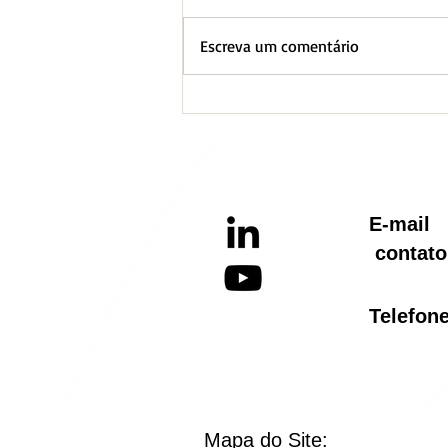
Escreva um comentário
BH lança Boletim
Informativo referente ao
Aquecimento Global
E-ma
contato
Telef
Mapa do Site: