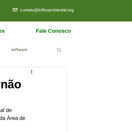
contato@trilhoambiental.org
es
Fale Conosco
software
ANM
rnão
al de 
da Área de 