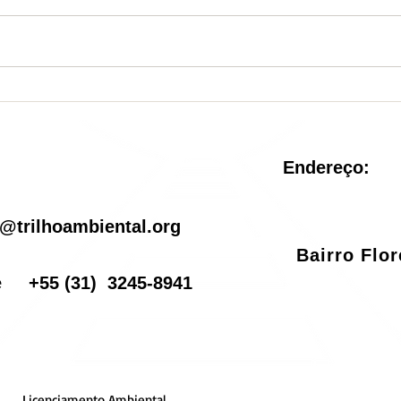
Nova Unidade de
Sist
Conservação é criada no
reve
Rio de Janeiro
pel
Endereço:
il
@trilhoambiental.org
Bairro Flo
one
+55
(31) 3245-8941
Licenciamento Ambiental