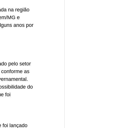
ada na região 
gem/MG e 
lguns anos por 
do pelo setor 
, conforme as 
vernamental. 
ssibilidade do 
ue foi 
foi lançado 