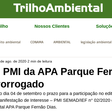
ilho
Nossos Clientes
Soluçō
eito ambiental
CONAMA
AMBIENTAL
legislação ambiental
 de ago. de 2020
2 min de leitura
CGU
IBAMA
SISEMA
SEMAD
ICMBio
FEAM
o PMI da APA Parque Fe
rorrogado
o dia 04 de setembro o prazo para a participação no edit
nifestação de Interesse – PMI SEMAD/IEF n° 02/2020 
tal APA Parque Fernão Dias.