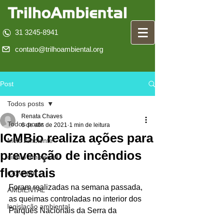
31 3245-8941
contato@trilhoambiental.org
Post
Todos posts
Renata Chaves
Todos posts
6 de abr. de 2021
1 min de leitura
ICMBio realiza ações para
Meio Ambiente
prevenção de incêndios
direito ambiental
florestais
CONAMA
Foram realizadas na semana passada, 
AMBIENTAL
as queimas controladas no interior dos 
legislação ambiental
Parques Nacionais da Serra da 