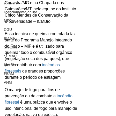
Canastra/MG e na Chapada dos 
software
Guimarães/MT, pela equipe do Instituto 
licenciamento online
Chico Mendes de Conservação da 
MPF
Biodiversidade – ICMBio.
CGU
Essa técnica de queima controlada faz 
IBAMA
parte do Programa Manejo Integrado 
do Fogo – MIF e é utilizado para 
SISEMA
queimar todo o combustível orgânico 
SEMAD
(vegetação seca dos parques), que 
ICMBio
pode contribuir com 
incêndios 
florestais
 de grandes proporções 
FEAM
durante o período de estiagem.
ANM
O manejo de fogo para fins de 
prevenção ou de combate a 
incêndio 
florestal
 é uma prática que envolve o 
uso intencional de fogo para manejo de 
vegetação, nativa ou exótica, 