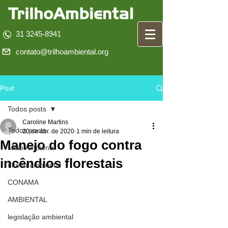
31 3245-8941
contato@trilhoambiental.org
Post
Todos posts
Caroline Martins
Todos posts
20 de abr. de 2020
1 min de leitura
Manejo do fogo contra
Meio Ambiente
incêndios florestais
direito ambiental
CONAMA
AMBIENTAL
legislação ambiental