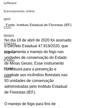
software
licenciamento online
MPF
Fonte: Instituto Estadual de Florestas (IEF)
CGU
IBAMA
No dia 18 de abril de 2020 foi assinado 
SISEMA
o Decreto Estadual 47.919/2020, que 
regulamenta o manejo do fogo nas 
SEMAD
unidades de conservação do Estado 
ICMBio
de Minas Gerais. Esse instrumento 
FEAM
contribuirá para a prevenção e 
combate aos incêndios florestais nas 
ANM
93 unidades de conservação 
administradas pelo Instituto Estadual 
de Florestas (IEF).
O manejo de fogo para fins de 