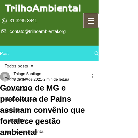
31 3245-8941
contato@trilhoambiental.org
Post
Todos posts
Thiago Santiago
Todos posts
9 de fev. de 2021
2 min de leitura
Governo de MG e
Meio Ambiente
prefeitura de Pains
direito ambiental
assinam convênio que
CONAMA
fortalece gestão
AMBIENTAL
ambiental
legislação ambiental