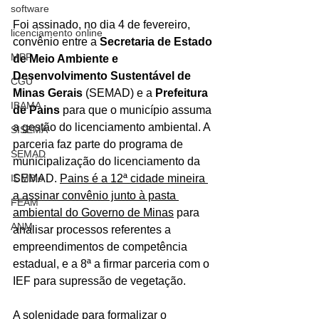
software
Foi assinado, no dia 4 de fevereiro, 
licenciamento online
convênio entre a 
Secretaria de Estado 
MPF
de Meio Ambiente e 
Desenvolvimento Sustentável de 
CGU
Minas Gerais
 (SEMAD) e a 
Prefeitura 
IBAMA
de Pains 
para que o município assuma 
a gestão do licenciamento ambiental. A 
SISEMA
parceria faz parte do programa de 
SEMAD
municipalização do licenciamento da 
ICMBio
SEMAD. 
Pains é a 12ª cidade mineira 
a assinar convênio junto à pasta 
FEAM
ambiental do Governo de Minas
 para 
ANM
analisar processos referentes a 
empreendimentos de competência 
estadual, e a 8ª a firmar parceria com o 
IEF para supressão de vegetação.
A solenidade para formalizar o 