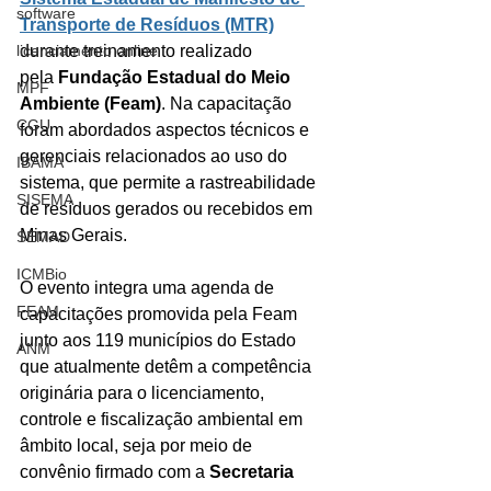
software
Transporte de Resíduos (MTR)
licenciamento online
durante treinamento realizado 
pela 
Fundação Estadual do Meio 
MPF
Ambiente (Feam)
. Na capacitação 
CGU
foram abordados aspectos técnicos e 
gerenciais relacionados ao uso do 
IBAMA
sistema, que permite a rastreabilidade 
SISEMA
de resíduos gerados ou recebidos em 
Minas Gerais.
SEMAD
ICMBio
O evento integra uma agenda de 
FEAM
capacitações promovida pela Feam 
junto aos 119 municípios do Estado 
ANM
que atualmente detêm a competência 
originária para o licenciamento, 
controle e fiscalização ambiental em 
âmbito local, seja por meio de 
convênio firmado com a 
Secretaria 