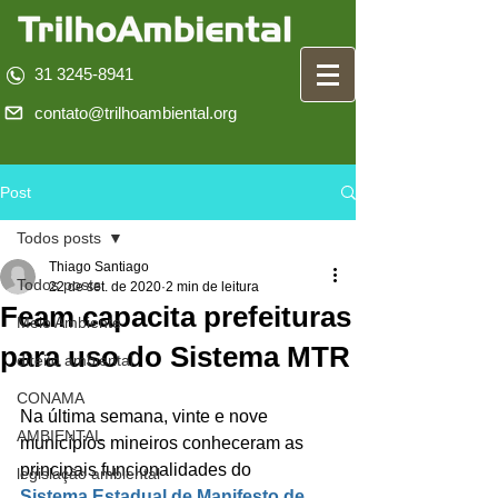
31 3245-8941
contato@trilhoambiental.org
Post
Todos posts
Thiago Santiago
Todos posts
22 de set. de 2020
2 min de leitura
Feam capacita prefeituras
Meio Ambiente
para uso do Sistema MTR
direito ambiental
CONAMA
Na última semana, 
vinte e nove 
AMBIENTAL
municípios mineiros conheceram as 
principais funcionalidades do 
legislação ambiental
Sistema Estadual de Manifesto de 