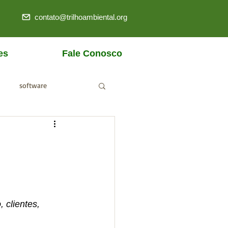
contato@trilhoambiental.org
es
Fale Conosco
software
ANM
 clientes, 