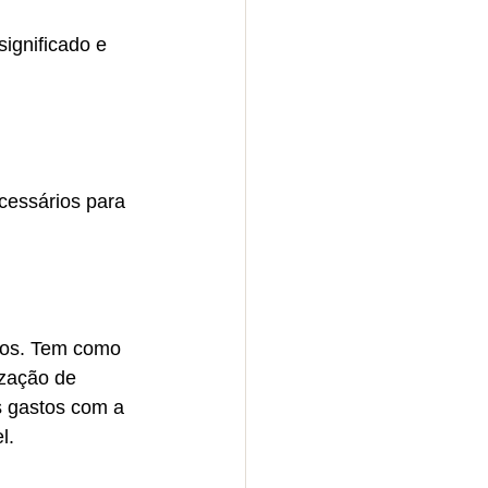
ignificado e 
cessários para 
ços. Tem como 
ização de 
 gastos com a 
l.