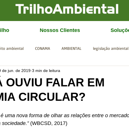
ilho
Nossos Clientes
Soluçō
eito ambiental
CONAMA
AMBIENTAL
legislação ambiental
9 de jun. de 2019
3 min de leitura
CGU
IBAMA
SISEMA
SEMAD
ICMBio
FEAM
Á OUVIU FALAR EM
IA CIRCULAR?
 é uma nova forma de olhar as relações entre o mercado,
a sociedade.”
 (WBCSD, 2017)