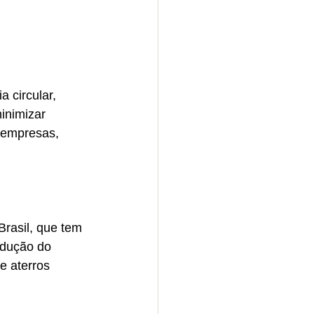
 circular, 
inimizar 
 empresas, 
rasil, que tem 
odução do 
e aterros 