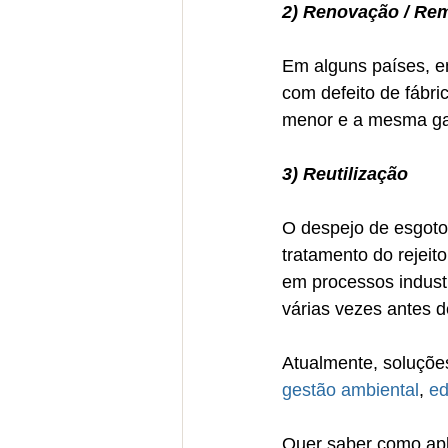
2) Renovação / Re
Em alguns países, e
com defeito de fábri
menor e a mesma ga
3) Reutilização
O despejo de esgoto
tratamento do rejeito
em processos industr
várias vezes antes d
Atualmente, soluçõe
gestão ambiental
, 
ed
Quer saber como apl