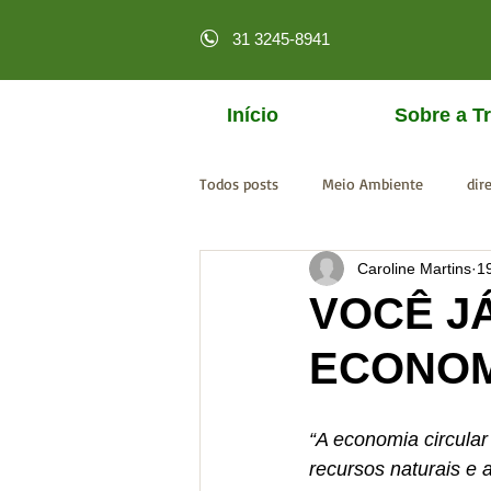
31 3245-8941
Início
Sobre a Tr
Todos posts
Meio Ambiente
dir
Caroline Martins
1
licenciamento online
MPF
VOCÊ J
ECONOM
“A economia circular
recursos naturais e 