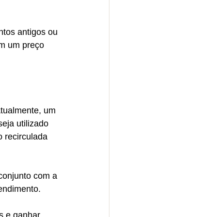
tos antigos ou 
om um preço 
Atualmente, um 
eja utilizado 
 recirculada 
conjunto com a 
eendimento.
s e ganhar 