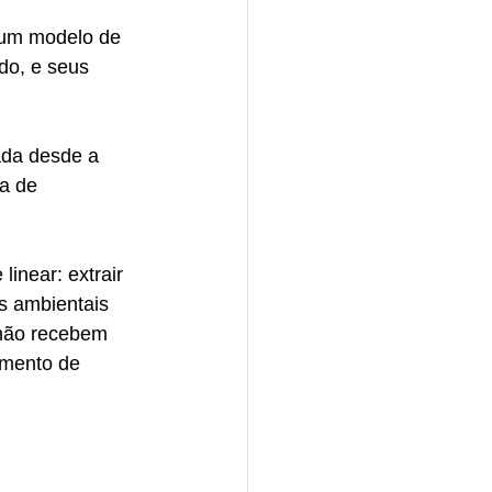
 um modelo de 
do, e seus 
ada desde a 
a de 
near: extrair 
s ambientais 
 não recebem 
amento de 