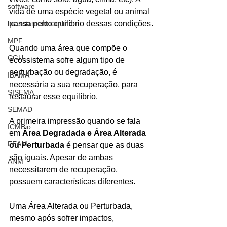
software
vida de uma espécie vegetal ou animal 
licenciamento online
passa pelo equilíbrio dessas condições.
MPF
Quando uma área que compõe o 
CGU
ecossistema sofre algum tipo de 
perturbação ou degradação, é 
IBAMA
necessária a sua recuperação, para 
SISEMA
restaurar esse equilíbrio.
SEMAD
A primeira impressão quando se fala 
ICMBio
em 
Área Degradada e Área Alterada 
FEAM
ou Perturbada
 é pensar que as duas 
são iguais. Apesar de ambas 
ANM
necessitarem de recuperação, 
possuem características diferentes. 
Uma Área Alterada ou Perturbada, 
mesmo após sofrer impactos, 