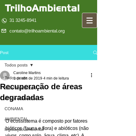
31 3245-8941
contato@trilhoambiental.org
Post
Todos posts
Caroline Martins
Todos posts
1 de abr. de 2019
4 min de leitura
Recuperação de áreas
Meio Ambiente
degradadas
direito ambiental
CONAMA
AMBIENTAL
O ecossistema é composto por fatores 
bióticos (fauna e flora) e abióticos (não 
legislação ambiental
vivos, como solo, água, clima, etc). A 