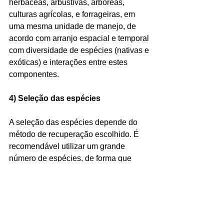
herbáceas, arbustivas, arbóreas, 
culturas agrícolas, e forrageiras, em 
uma mesma unidade de manejo, de 
acordo com arranjo espacial e temporal 
com diversidade de espécies (nativas e 
exóticas) e interações entre estes 
componentes.
4) Seleção das espécies
A seleção das espécies depende do 
método de recuperação escolhido. É 
recomendável utilizar um grande 
número de espécies, de forma que 
nenhuma delas ultrapasse 15% do total 
de indivíduos. As espécies pioneiras 
(espécies resistentes) são mais 
indicadas, pois são tolerantes à 
luminosidade direta durante o 