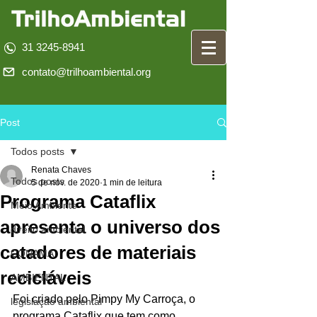
31 3245-8941
contato@trilhoambiental.org
Post
Todos posts
Renata Chaves
Todos posts
5 de nov. de 2020
1 min de leitura
Programa Cataflix
Meio Ambiente
apresenta o universo dos
direito ambiental
catadores de materiais
CONAMA
recicláveis
AMBIENTAL
Foi criado pelo Pimpy My Carroça, o 
legislação ambiental
programa Cataflix que tem como 