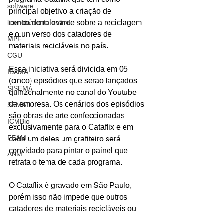
software
principal objetivo a criação de 
licenciamento online
conteúdo relevante sobre a reciclagem 
e o universo dos catadores de 
MPF
materiais recicláveis no país.
CGU
Essa iniciativa será dividida em 05 
IBAMA
(cinco) episódios que serão lançados 
SISEMA
quinzenalmente no canal do Youtube 
da empresa. Os cenários dos episódios 
SEMAD
são obras de arte confeccionadas 
ICMBio
exclusivamente para o Cataflix e em 
FEAM
cada um deles um grafiteiro será 
convidado para pintar o painel que 
ANM
retrata o tema de cada programa.
O Cataflix é gravado em São Paulo, 
porém isso não impede que outros 
catadores de materiais recicláveis ou 