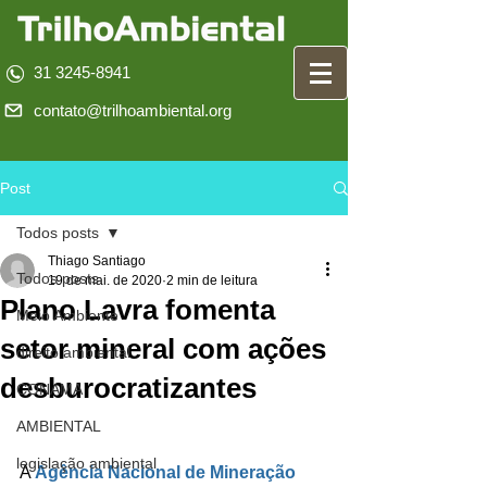
31 3245-8941
contato@trilhoambiental.org
Post
Todos posts
Thiago Santiago
Todos posts
19 de mai. de 2020
2 min de leitura
Plano Lavra fomenta
Meio Ambiente
setor mineral com ações
direito ambiental
desburocratizantes
CONAMA
AMBIENTAL
legislação ambiental
A
Agência Nacional de Mineração