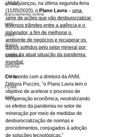
(ANM) lançou, na última segunda-feira 
software
(11/05/2020), o 
Plano Lavra
 – 
uma 
licenciamento online
série de ações que vão desburocratizar 
MPF
diversos trâmites entre a agência e o 
minerador, a fim de melhorar o 
CGU
ambiente de negócios e recuperar os 
IBAMA
danos sofridos pelo setor mineral por 
conta da atual situação da pandemia 
SISEMA
mundial.
SEMAD
ICMBio
De acordo com a diretora da ANM, 
Débora Puccini, "o Plano Lavra tem o 
FEAM
objetivo de acelerar o processo de 
ANM
recuperação econômica, neutralizando 
os efeitos da pandemia no setor de 
mineração por meio de medidas de 
desburocratização de normas e 
procedimentos, conjugados à adoção 
de soluções tecnológicas."