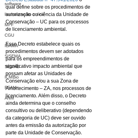
software
qual define sobre os procedimentos de 
licenciamento online
autorização ou ciência da Unidade de 
Conservação – UC para os processos 
MPF
de licenciamento ambiental.
CGU
Esse Decreto estabelece quais os 
IBAMA
procedimentos devem ser adotados 
SISEMA
para os empreendimentos de 
significativo impacto ambiental que 
SEMAD
possam afetar as Unidades de 
ICMBio
Conservação e/ou a sua Zona de 
FEAM
Amortecimento – ZA, nos processos de 
licenciamento. Além disso, o Decreto 
ANM
ainda determina que o conselho 
consultivo ou deliberativo (dependendo 
da categoria de UC) deve ser ouvido 
antes da emissão da autorização por 
parte da Unidade de Conservação.