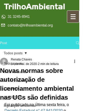
31 3245-8941
contato@trilhoambiental.org
Post
Todos posts
Renata Chaves
Todos posts
14 de mai. de 2020
2 min de leitura
Novas normas sobre
Meio Ambiente
autorização de
direito ambiental
licenciamento ambiental
CONAMA
nas UCs são definidas
AMBIENTAL
Foi publicado na última sexta feira, o 
legislação ambiental
Decreto Estadual n° 47.941/2020
 o 