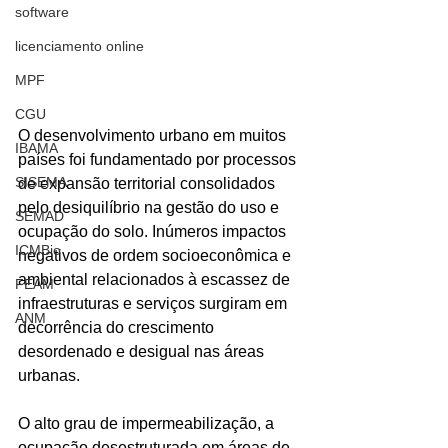
software
licenciamento online
MPF
CGU
O desenvolvimento urbano em muitos 
IBAMA
países foi fundamentado por processos 
SISEMA
de expansão territorial consolidados 
pelo desiquilíbrio na gestão do uso e 
SEMAD
ocupação do solo. Inúmeros impactos 
ICMBio
negativos de ordem socioeconômica e 
ambiental relacionados à escassez de 
FEAM
infraestruturas e serviços surgiram em 
ANM
decorrência do crescimento 
desordenado e desigual nas áreas 
urbanas. 
O alto grau de impermeabilização, a 
ocupação desestruturada em áreas de 