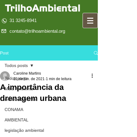
31 3245-8941
contato@trilhoambiental.org
Post
Todos posts
Caroline Martins
Todos posts
21 de jun. de 2021
1 min de leitura
A importância da
Meio Ambiente
drenagem urbana
direito ambiental
CONAMA
AMBIENTAL
legislação ambiental