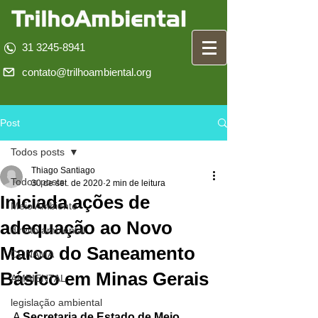
31 3245-8941
contato@trilhoambiental.org
Post
Todos posts
Thiago Santiago
Todos posts
30 de set. de 2020
2 min de leitura
Iniciada ações de
Meio Ambiente
adequação ao Novo
direito ambiental
Marco do Saneamento
CONAMA
Básico em Minas Gerais
AMBIENTAL
legislação ambiental
A 
Secretaria de Estado de Meio 