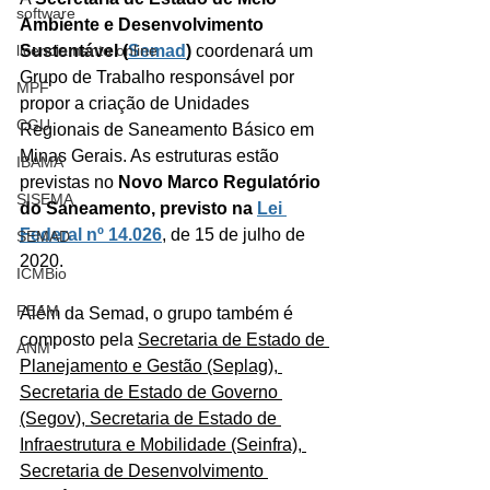
software
Ambiente e Desenvolvimento 
licenciamento online
Sustentável (
Semad
)
 coordenará um 
Grupo de Trabalho responsável por 
MPF
propor a criação de Unidades 
CGU
Regionais de Saneamento Básico em 
Minas Gerais. As estruturas estão 
IBAMA
previstas no 
Novo Marco Regulatório 
SISEMA
do Saneamento, previsto na 
Lei 
Federal nº 14.026
, de 15 de julho de 
SEMAD
2020. 
ICMBio
FEAM
Além da Semad, o grupo também é 
composto pela 
Secretaria de Estado de 
ANM
Planejamento e Gestão (Seplag), 
Secretaria de Estado de Governo 
(Segov), Secretaria de Estado de 
Infraestrutura e Mobilidade (Seinfra), 
Secretaria de Desenvolvimento 