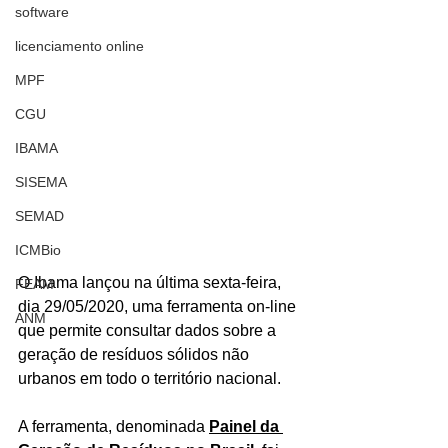
software
licenciamento online
MPF
CGU
IBAMA
SISEMA
SEMAD
ICMBio
O Ibama lançou na última sexta-feira, 
FEAM
dia 29/05/2020, uma ferramenta on-line 
ANM
que permite consultar dados sobre a 
geração de resíduos sólidos não 
urbanos em todo o território nacional. 
A ferramenta, denominada 
Painel da 