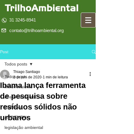
31 3245-8941
contato@trilhoambiental.org
Post
Todos posts
Thiago Santiago
Todos posts
2 de jun. de 2020
1 min de leitura
Ibama lança ferramenta
Meio Ambiente
de pesquisa sobre
direito ambiental
resíduos sólidos não
CONAMA
urbanos
AMBIENTAL
legislação ambiental