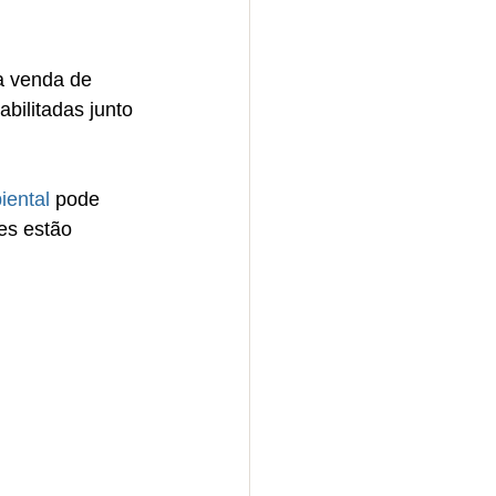
a venda de 
bilitadas junto 
iental
 pode 
es estão 