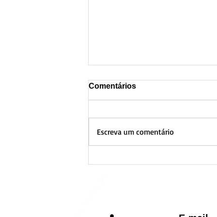
Comentários
Escreva um comentário
BH lança Boletim
Informativo referente ao
Aquecimento Global