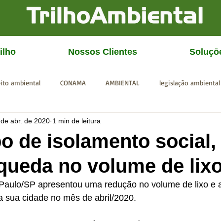
ilho
Nossos Clientes
Soluçō
eito ambiental
CONAMA
AMBIENTAL
legislação ambiental
 de abr. de 2020
1 min de leitura
CGU
IBAMA
SISEMA
SEMAD
ICMBio
FEAM
 de isolamento social,
 queda no volume de lix
Paulo/SP apresentou uma redução no volume de lixo e 
a sua cidade no mês de abril/2020.