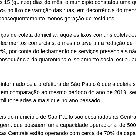
s 15 (quinze) dias do mês, o município constatou uma q
 no lixo de varrição das ruas, em decorrência do men
 consequentemente menos geração de resíduos.
ços de coleta domiciliar, aqueles lixos comuns coletado
lecimentos comerciais, o mesmo teve uma redução de 
, por conta do fechamento de serviços presenciais não
nsequência da quarentena e isolamento social estipula
nformado pela prefeitura de São Paulo é que a coleta s
 em comparação ao mesmo período do ano de 2019, sen
il toneladas a mais que no ano passado. 
eis do município de São Paulo são destinados as Centra
agem, que possuem uma capacidade operacional de 500 
ssas Centrais estão operando com cerca de 70% da capac