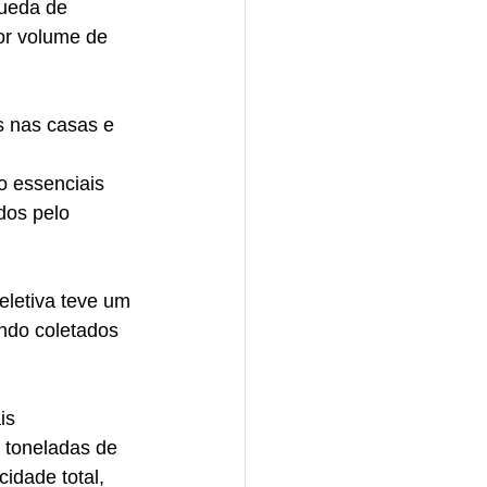
ueda de 
or volume de 
s nas casas e 
 essenciais 
dos pelo 
eletiva teve um 
do coletados 
is 
toneladas de 
idade total, 