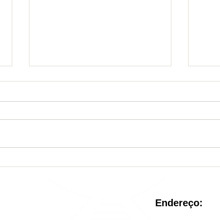
Nova Unidade de
Sist
Conservação é criada no
reve
Rio de Janeiro
pel
Endereço: