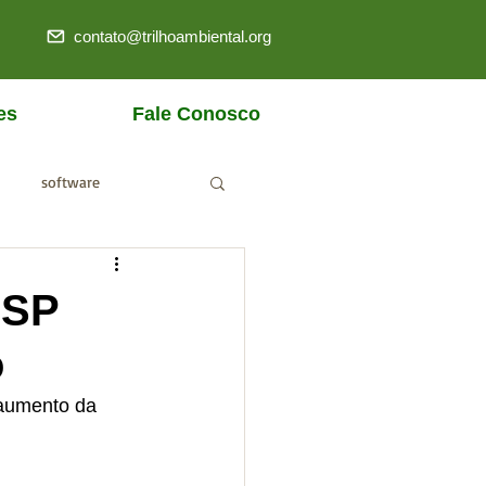
contato@trilhoambiental.org
es
Fale Conosco
software
ANM
 SP
o
aumento da 