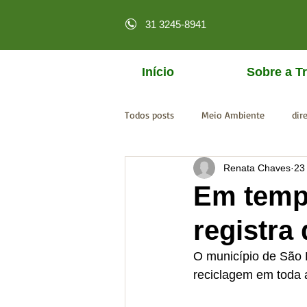
31 3245-8941
Início
Sobre a Tr
Todos posts
Meio Ambiente
dir
Renata Chaves
23
licenciamento online
MPF
Em tempo
registra
O município de São 
reciclagem em toda 