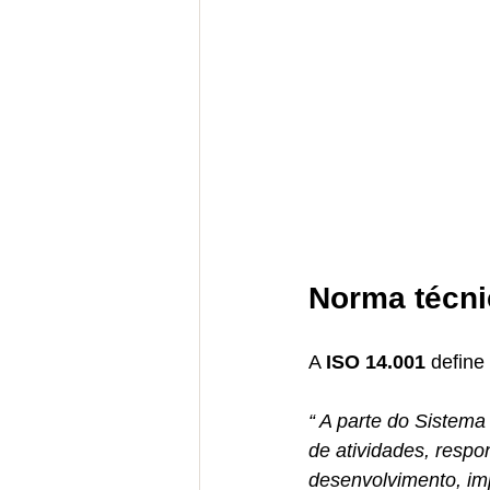
Norma técni
A 
ISO 14.001 
defin
“ A parte do Sistema
de atividades, respo
desenvolvimento, imp