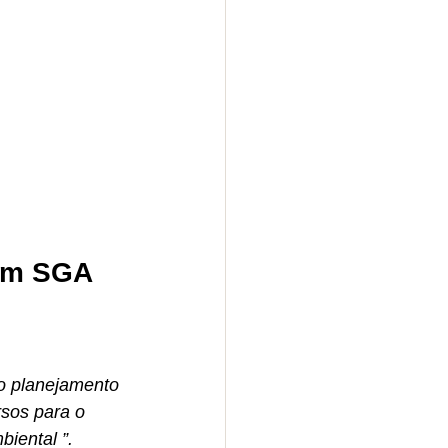
 um SGA
 o planejamento 
rsos para o 
iental ”.