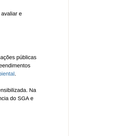
avaliar e 
ações públicas 
eendimentos 
iental
. 
nsibilizada. Na 
ncia do SGA e 