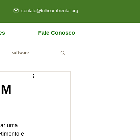
contato@trilhoambiental.org
es
Fale Conosco
software
ANM
UM
iar uma 
timento e 