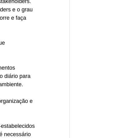
stakeholders. 
ders e o grau 
orre e faça 
ue 
mentos 
 diário para 
ambiente. 
organização e 
estabelecidos 
é necessário 