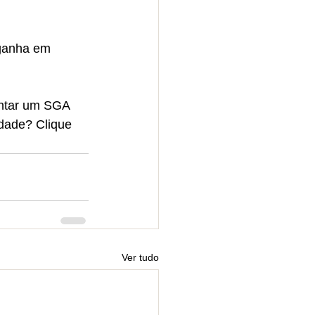
ganha em 
ntar um SGA 
dade? Clique 
Ver tudo