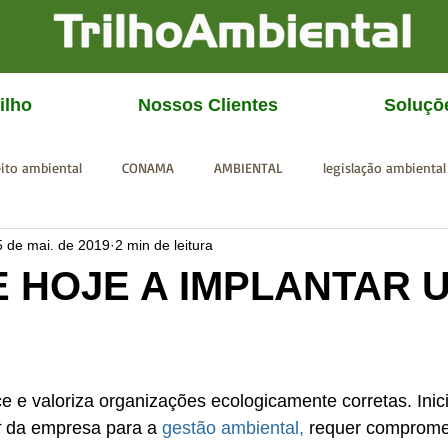
ilho
Nossos Clientes
Soluçō
eito ambiental
CONAMA
AMBIENTAL
legislação ambiental
5 de mai. de 2019
2 min de leitura
CGU
IBAMA
SISEMA
SEMAD
ICMBio
FEAM
 HOJE A IMPLANTAR 
 e valoriza organizações ecologicamente corretas. Inic
t
 da empresa para a 
gestão ambiental,
 requer comprome