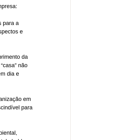
mpresa:
s para a 
spectos e 
primento da 
 “casa” não 
m dia e 
ganização em 
cindível para 
iental, 