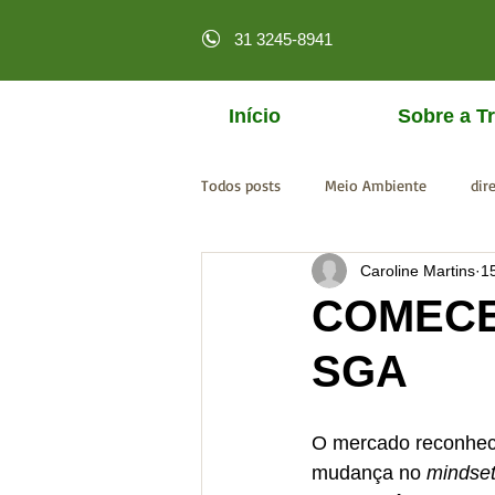
31 3245-8941
Início
Sobre a Tr
Todos posts
Meio Ambiente
dir
Caroline Martins
1
licenciamento online
MPF
COMECE
SGA
O mercado reconhece
mudança no 
mindse