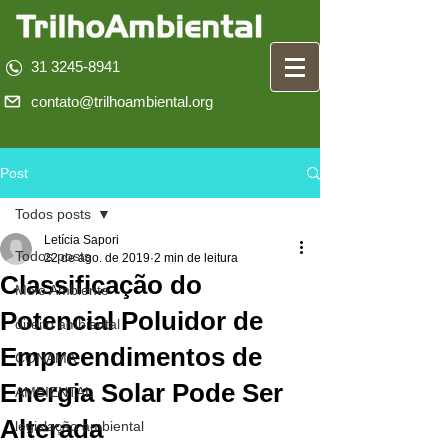
31 3245-8941
contato@trilhoambiental.org
Post
Todos posts
Letícia Sapori
Todos posts
22 de ago. de 2019
2 min de leitura
Classificação do
Meio Ambiente
Potencial Poluidor de
direito ambiental
Empreendimentos de
CONAMA
Energia Solar Pode Ser
AMBIENTAL
Alterada
legislação ambiental