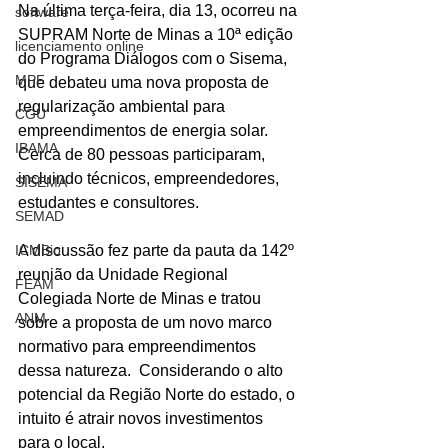
Na última terça-feira, dia 13, ocorreu na 
software
SUPRAM Norte de Minas a 10ª edição 
licenciamento online
do Programa Diálogos com o Sisema, 
MPF
que debateu uma nova proposta de 
regularização ambiental para 
CGU
empreendimentos de energia solar. 
IBAMA
Cerca de 80 pessoas participaram, 
incluindo técnicos, empreendedores, 
SISEMA
estudantes e consultores.
SEMAD
ICMBio
A discussão fez parte da pauta da 142º 
reunião da Unidade Regional 
FEAM
Colegiada Norte de Minas e tratou 
ANM
sobre a proposta de um novo marco 
normativo para empreendimentos 
dessa natureza.  Considerando o alto 
potencial da Região Norte do estado, o 
intuito é atrair novos investimentos 
para o local.