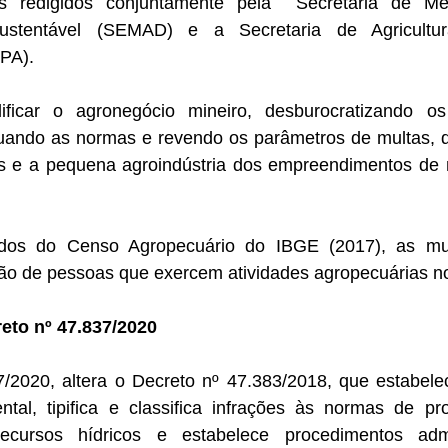
s redigidos conjuntamente pela  Secretaria de Me
ustentável (SEMAD) e a Secretaria de Agricultur
PA).
ificar o agronegócio mineiro, desburocratizando os
uando as normas e revendo os parâmetros de multas, di
s e a pequena agroindústria dos empreendimentos de 
os do Censo Agropecuário do IBGE (2017), as mu
hão de pessoas que exercem atividades agropecuárias no
eto nº 47.837/2020
7/2020, altera o Decreto nº 47.383/2018, que estabele
ntal, tipifica e classifica infrações às normas de pr
cursos hídricos e estabelece procedimentos admin