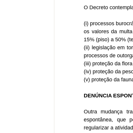
O Decreto contempla
(i) processos burocr
os valores da multa
15% (piso) a 50% (te
(ii) legislação em t
processos de outorg
(iii) proteção da flor
(iv) proteção da pes
(v) proteção da faun
DENÚNCIA ESPONTÂ
Outra mudança tra
espontânea, que p
regularizar a ativid