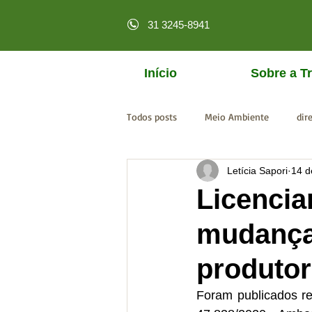
31 3245-8941
Início
Sobre a Tr
Todos posts
Meio Ambiente
dir
Letícia Sapori
14 d
licenciamento online
MPF
Licencia
mudança
produtor
Foram publicados re