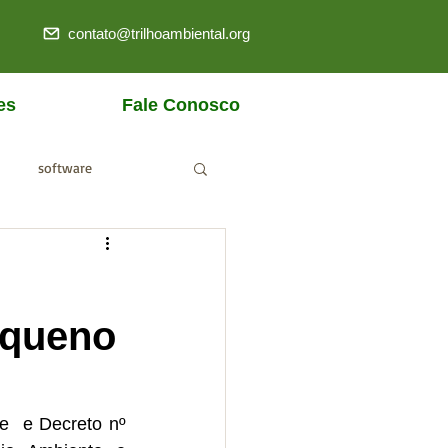
contato@trilhoambiental.org
es
Fale Conosco
software
ANM
equeno
  e Decreto nº 