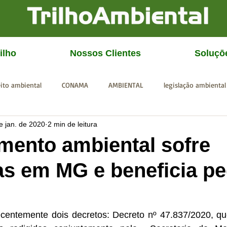
ilho
Nossos Clientes
Soluçō
eito ambiental
CONAMA
AMBIENTAL
legislação ambiental
e jan. de 2020
2 min de leitura
CGU
IBAMA
SISEMA
SEMAD
ICMBio
FEAM
mento ambiental sofre
s em MG e beneficia p
centemente dois decretos: Decreto nº 47.837/2020, que