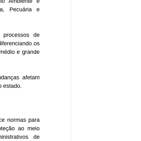
io Ambiente e 
a, Pecuária e 
 processos de 
ferenciando os 
médio e grande 
danças afetam 
 estado. 
ce normas para 
oteção ao meio 
istrativos de 