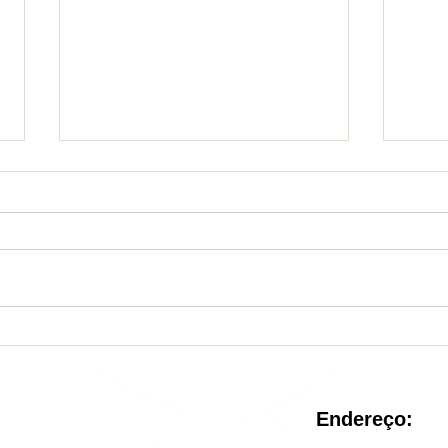
Conversão de Multas
Ibam
Ambientais - Decreto
gest
47.772/2019
lice
fede
Endereço: