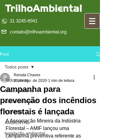
31 3245-8941
contato@trilhoambiental.org
Post
Todos posts
Renata Chaves
Todos posts
20 de ago. de 2020
1 min de leitura
Campanha para
Meio Ambiente
prevenção dos incêndios
direito ambiental
florestais é lançada
CONAMA
A Associação Mineira da Indústria 
AMBIENTAL
Florestal – AMIF lançou uma 
legislação ambiental
campanha preventiva referente as 