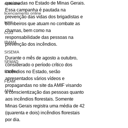
queimadas no Estado de Minas Gerais. 
software
Essa campanha é pautada na 
licenciamento online
prevenção das vidas dos brigadistas e 
MPF
bombeiros que atuam no combate as 
chamas, bem como na 
CGU
responsabilidade das pessoas na 
IBAMA
prevenção dos incêndios.
SISEMA
Durante o mês de agosto a outubro, 
SEMAD
considerado o período crítico dos 
ICMBio
incêndios no Estado, serão 
apresentados vários vídeos e 
FEAM
propagandas no site da AMIF visando 
ANM
a conscientização das pessoas quanto 
aos incêndios florestais. Somente 
Minas Gerais registra uma média de 42 
(quarenta e dois) incêndios florestais 
por dia.