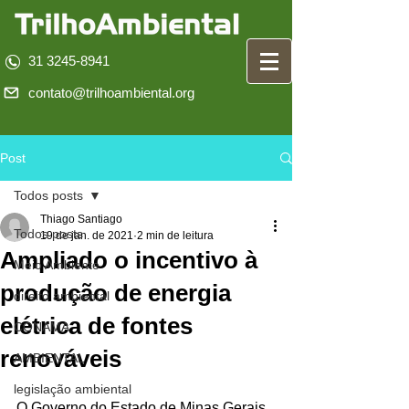
31 3245-8941
contato@trilhoambiental.org
Post
Todos posts
Thiago Santiago
Todos posts
19 de jan. de 2021
2 min de leitura
Ampliado o incentivo à
Meio Ambiente
produção de energia
direito ambiental
elétrica de fontes
CONAMA
renováveis
AMBIENTAL
legislação ambiental
O Governo do Estado de Minas Gerais 