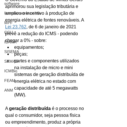
software
aprimorou sua legislação tributária e 
licenciamento online
ampliou o incentivo à produção de 
energia elétrica de fontes renováveis. A 
MPF
Lei 23.762
, de 6 de janeiro de 2021 
CGU
prevê a redução do ICMS - podendo 
chegar a 0% - sobre:
IBAMA
equipamentos;
SISEMA
peças;
partes e componentes utilizados 
SEMAD
na instalação de micro e mini 
ICMBio
sistemas de geração distribuída de 
FEAM
energia elétrica no estado com 
capacidade de até 5 megawatts 
ANM
(MW). 
A 
geração distribuída
 é o processo no 
qual o consumidor, seja pessoa física 
ou empreendimento, produz a própria 