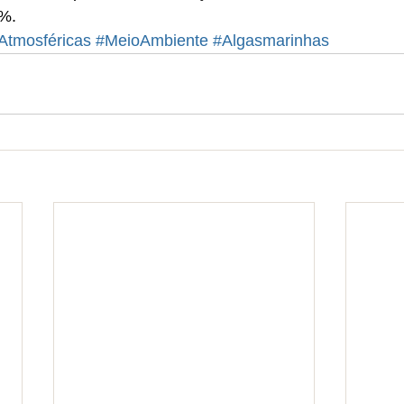
0%.
Atmosféricas
#MeioAmbiente
#Algasmarinhas