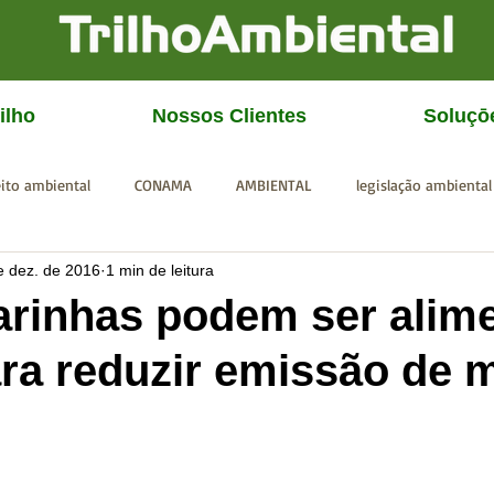
ilho
Nossos Clientes
Soluçō
eito ambiental
CONAMA
AMBIENTAL
legislação ambiental
e dez. de 2016
1 min de leitura
CGU
IBAMA
SISEMA
SEMAD
ICMBio
FEAM
rinhas podem ser alim
ra reduzir emissão de 