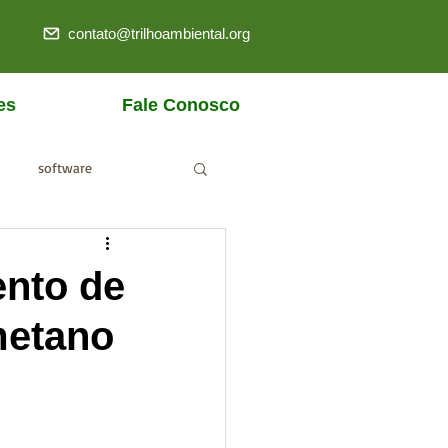
contato@trilhoambiental.org
es
Fale Conosco
software
ANM
ento de
metano