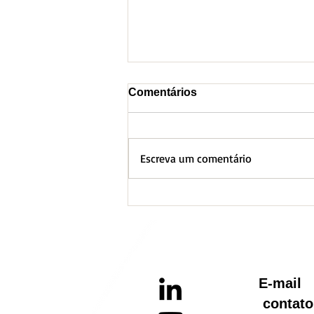
Comentários
Escreva um comentário
BH lança Boletim
Informativo referente ao
Aquecimento Global
E-ma
contato