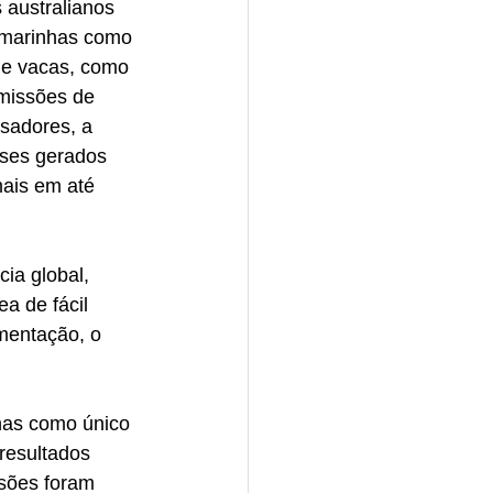
australianos 
 marinhas como 
 de vacas, como 
emissões de 
sadores, a 
ases gerados 
ais em até 
ia global, 
 de fácil 
mentação, o 
has como único 
resultados 
sões foram 