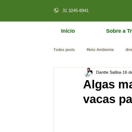
31 3245-8941
Início
Sobre a Tr
Todos posts
Meio Ambiente
dir
Dantte Saliba
16 d
licenciamento online
MPF
Algas ma
vacas pa