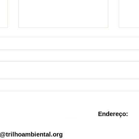
Nova Unidade de
Sist
Conservação é criada no
reve
Rio de Janeiro
pel
Endereço:
il
@trilhoambiental.org