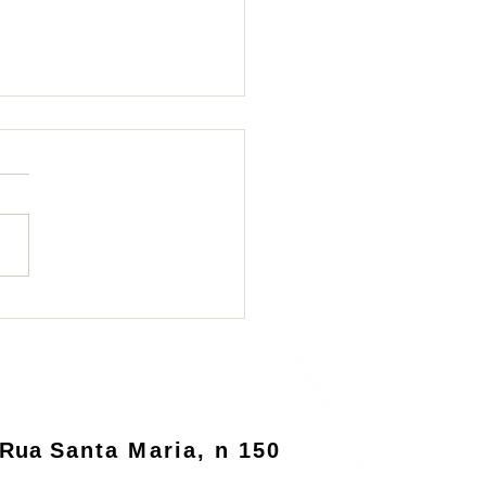
ema de logística
rsa será informatizado
o MMA
Rua
Santa Maria, n 150