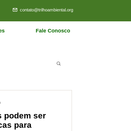
contato@trilhoambiental.org
es
Fale Conosco
a
s podem ser
cas para