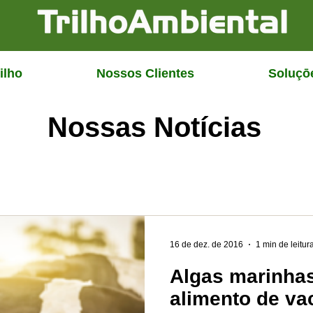
ilho
Nossos Clientes
Soluçō
Nossas Notícias
16 de dez. de 2016
1 min de leitur
Algas marinha
alimento de va