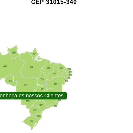
CEP 31015-340
onheça os nossos Clientes