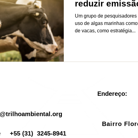
reduzir emissã
Um grupo de pesquisadores a
uso de algas marinhas como p
de vacas, como estratégia...
Endereço:
il
@trilhoambiental.org
Bairro Flo
one
+55
(31) 3245-8941