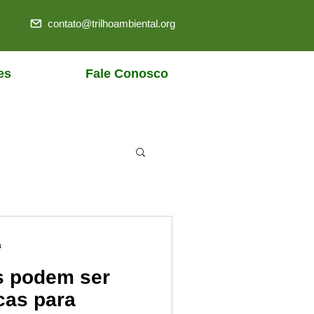
contato@trilhoambiental.org
es
Fale Conosco
a
s podem ser
cas para