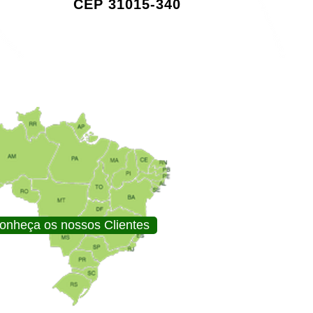
CEP 31015-340
onheça os nossos Clientes