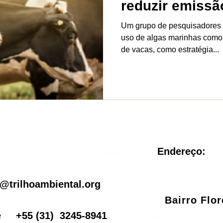
reduzir emissã
Um grupo de pesquisadores a
uso de algas marinhas como p
de vacas, como estratégia...
Endereço:
il
@trilhoambiental.org
Bairro Flo
one
+55
(31) 3245-8941