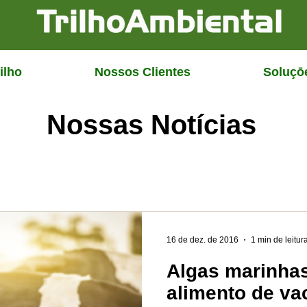
ilho
Nossos Clientes
Soluçō
Nossas Notícias
16 de dez. de 2016
1 min de leitur
Algas marinha
alimento de va