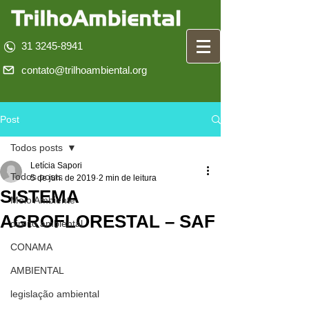
31 3245-8941
contato@trilhoambiental.org
Post
Todos posts
Letícia Sapori
Todos posts
5 de jun. de 2019
2 min de leitura
SISTEMA
Meio Ambiente
AGROFLORESTAL – SAF
direito ambiental
CONAMA
AMBIENTAL
legislação ambiental