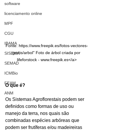
software
licenciamento online
MPF
CGU
IBAMA
Fonte: https://www.freepik.es/fotos-vectores-
gratis/arbol" Foto de árbol criada por 
SISEMA
lifeforstock - www.freepik.es</a>
SEMAD
ICMBio
FEAM
O que é? 
ANM
Os Sistemas Agroflorestais podem ser 
definidos como formas de uso ou 
manejo da terra, nos quais são 
combinadas espécies arbóreas que 
podem ser frutíferas e/ou madeireiras 