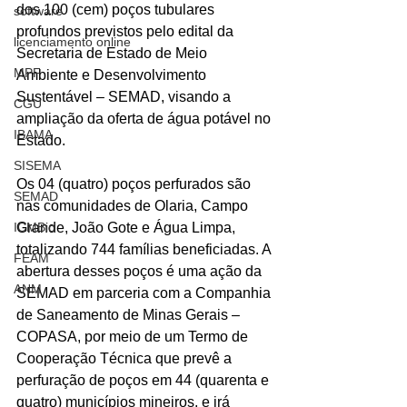
dos 100 (cem) poços tubulares 
software
profundos previstos pelo edital da 
licenciamento online
Secretaria de Estado de Meio 
MPF
Ambiente e Desenvolvimento 
Sustentável – SEMAD, visando a 
CGU
ampliação da oferta de água potável no 
IBAMA
Estado.
SISEMA
Os 04 (quatro) poços perfurados são 
SEMAD
nas comunidades de Olaria, Campo 
ICMBio
Grande, João Gote e Água Limpa, 
totalizando 744 famílias beneficiadas. A 
FEAM
abertura desses poços é uma ação da 
ANM
SEMAD em parceria com a Companhia 
de Saneamento de Minas Gerais – 
COPASA, por meio de um Termo de 
Cooperação Técnica que prevê a 
perfuração de poços em 44 (quarenta e 
quatro) municípios mineiros, e irá 