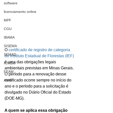
software
licenciamento online
MPF
CGU
IBAMA
SISEMA
O 
certificado de registro de categoria 
SEMAD
do Instituto Estadual de Florestas (IEF)
é uma das obrigações legais 
ICMBio
ambientais previstas em Minas Gerais. 
FEAM
O período para a renovação desse 
certificado ocorre sempre no início do 
ANM
ano e o período para a solicitação é 
divulgado no Diário Oficial do Estado 
(DOE-MG).
A quem se aplica essa obrigação 