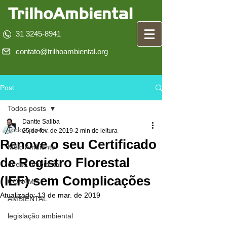
31 3245-8941
contato@trilhoambiental.org
Post
Todos posts
Dantte Saliba
Todos posts
25 de fev. de 2019
2 min de leitura
Renove o seu Certificado
Meio Ambiente
de Registro Florestal
direito ambiental
(IEF) sem Complicações
CONAMA
Atualizado:
13 de mar. de 2019
AMBIENTAL
legislação ambiental