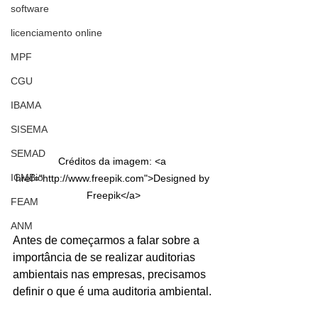
software
licenciamento online
MPF
CGU
IBAMA
SISEMA
SEMAD
Créditos da imagem: <a 
ICMBio
href="http://www.freepik.com">Designed by 
Freepik</a>
FEAM
ANM
Antes de começarmos a falar sobre a 
importância de se realizar auditorias 
ambientais nas empresas, precisamos 
definir o que é uma auditoria ambiental. 