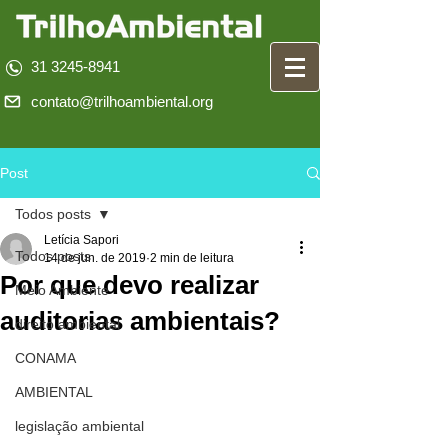
31 3245-8941
contato@trilhoambiental.org
Post
Todos posts
Letícia Sapori
Todos posts
14 de jun. de 2019
2 min de leitura
Por que devo realizar
Meio Ambiente
auditorias ambientais?
direito ambiental
CONAMA
AMBIENTAL
legislação ambiental