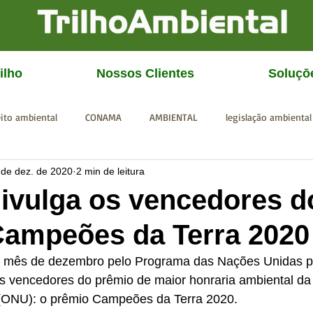
ilho
Nossos Clientes
Soluçō
eito ambiental
CONAMA
AMBIENTAL
legislação ambiental
 de dez. de 2020
2 min de leitura
CGU
IBAMA
SISEMA
SEMAD
ICMBio
FEAM
ivulga os vencedores d
Campeões da Terra 2020
e mês de dezembro pelo Programa das Nações Unidas p
 vencedores do prêmio de maior honraria ambiental da
(ONU): o prêmio Campeões da Terra 2020.