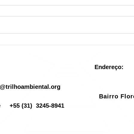
Nova Unidade de
Sist
Conservação é criada no
reve
Rio de Janeiro
pel
Endereço:
il
@trilhoambiental.org
Bairro Flo
one
+55
(31) 3245-8941