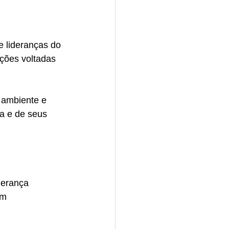
 lideranças do 
ções voltadas 
 ambiente e 
a e de seus 
derança 
um 