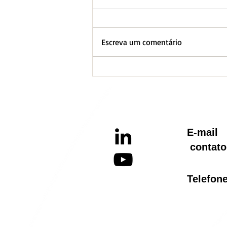
Escreva um comentário
BH lança Boletim
Informativo referente ao
Aquecimento Global
E-ma
contato
Telef