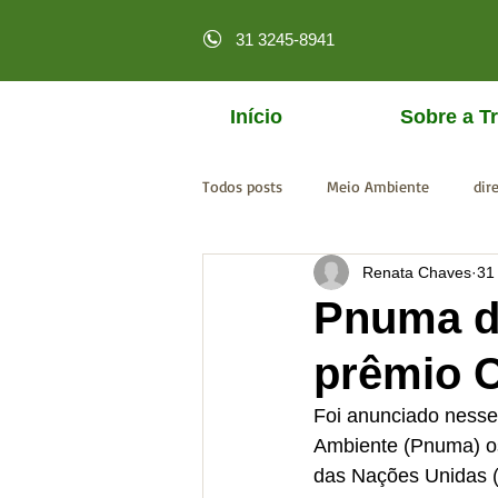
31 3245-8941
Início
Sobre a Tr
Todos posts
Meio Ambiente
dir
Renata Chaves
31
licenciamento online
MPF
Pnuma d
prêmio 
Foi anunciado ness
Ambiente (Pnuma) os
das Nações Unidas 