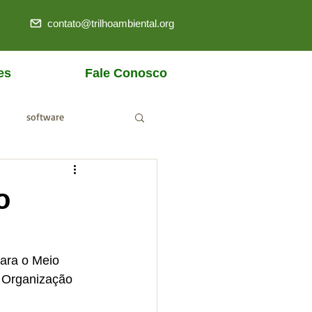
contato@trilhoambiental.org
es
Fale Conosco
software
ANM
o
ara o Meio 
 Organização 