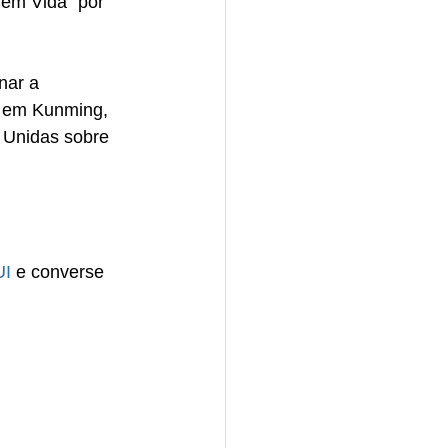
 em Vida” por 
nar a 
 em Kunming, 
 Unidas sobre 
I
 e converse 