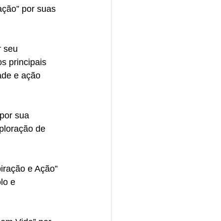
ação” por suas 
 seu 
s principais 
ade e ação 
por sua 
ploração de 
iração e Ação” 
lo e 