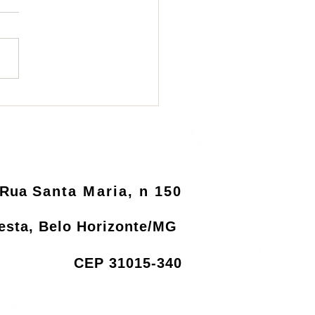
ema de logística
rsa será informatizado
o MMA
Rua
Santa Maria, n 150
resta, Belo Horizonte/MG
CEP 31015-340