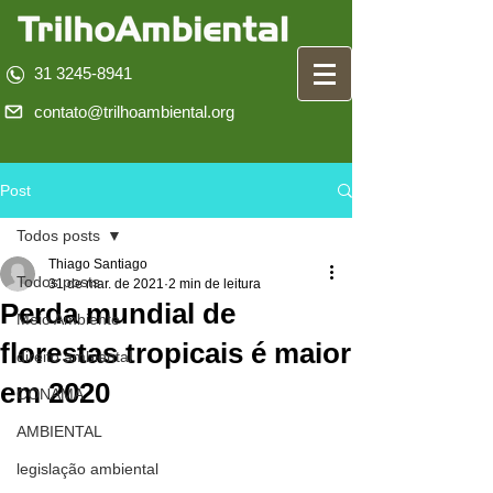
31 3245-8941
contato@trilhoambiental.org
Post
Todos posts
Thiago Santiago
Todos posts
31 de mar. de 2021
2 min de leitura
Perda mundial de
Meio Ambiente
florestas tropicais é maior
direito ambiental
em 2020
CONAMA
AMBIENTAL
legislação ambiental