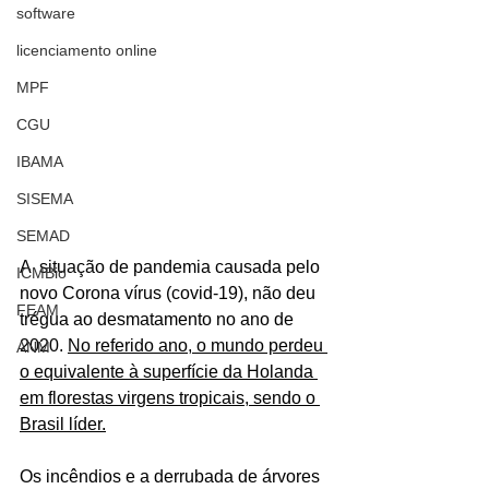
software
licenciamento online
MPF
CGU
IBAMA
SISEMA
SEMAD
A  situação de pandemia causada pelo 
ICMBio
novo Corona vírus (covid-19), não deu 
FEAM
trégua ao desmatamento no ano de 
2020. 
No referido ano, o mundo perdeu 
ANM
o equivalente à superfície da Holanda 
em florestas virgens tropicais, sendo o 
Brasil líder.
Os incêndios e a derrubada de árvores 