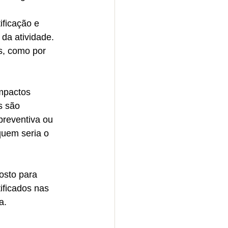
ificação e 
da atividade. 
s, como por 
mpactos 
s são 
preventiva ou 
 quem seria o 
sto para 
ificados nas 
a.