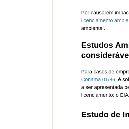
Por causarem impac
licenciamento ambien
ambiental.
Estudos Amb
considerável
Para casos de empre
Conama 01/86
, é s
a ser apresentada p
licenciamento: o EI
Estudo de I