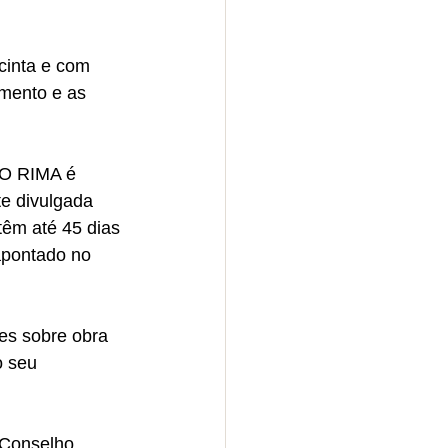
cinta e com 
mento e as 
 O RIMA é 
te divulgada 
têm até 45 dias 
apontado no 
es sobre obra 
o seu 
 Conselho 