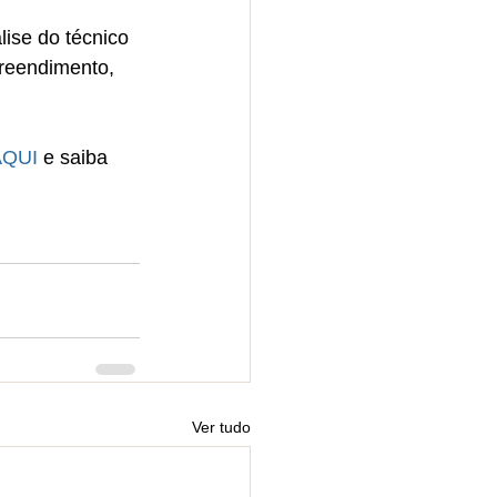
álise do técnico 
preendimento, 
AQUI
 e saiba 
Ver tudo