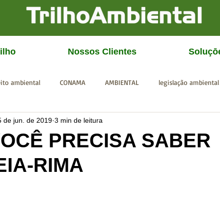
ilho
Nossos Clientes
Soluçō
eito ambiental
CONAMA
AMBIENTAL
legislação ambiental
5 de jun. de 2019
3 min de leitura
CGU
IBAMA
SISEMA
SEMAD
ICMBio
FEAM
VOCÊ PRECISA SABER
EIA-RIMA