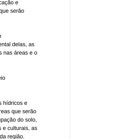
cação e 
que serão 
o 
tal delas, as 
s nas áreas e o 
io 
 hídricos e 
áreas que serão 
pação do solo, 
e culturais, as 
da região.