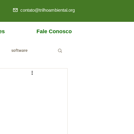
contato@trilhoambiental.org
es
Fale Conosco
software
ANM