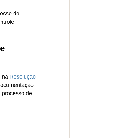
esso de 
ntrole 
e 
 na 
Resolução 
 documentação 
o processo de 