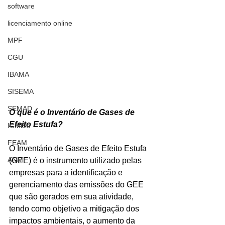
software
licenciamento online
MPF
CGU
IBAMA
SISEMA
SEMAD
O que é o Inventário de Gases de 
Efeito Estufa?
ICMBio
FEAM
O Inventário de Gases de Efeito Estufa 
ANM
(GEE) é o instrumento utilizado pelas 
empresas para a identificação e 
gerenciamento das emissões do GEE 
que são gerados em sua atividade, 
tendo como objetivo a mitigação dos 
impactos ambientais, o aumento da 