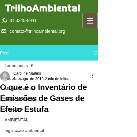
31 3245-8941
contato@trilhoambiental.org
Post
Todos posts
Caroline Martins
Todos posts
2 de ago. de 2019
2 min de leitura
O que é o Inventário de
Meio Ambiente
Emissões de Gases de
direito ambiental
Efeito Estufa
CONAMA
AMBIENTAL
legislação ambiental