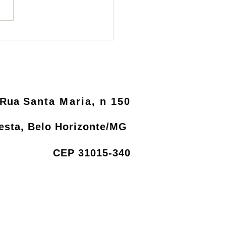
ema de logística
rsa será informatizado
o MMA
Rua
Santa Maria, n 150
resta, Belo Horizonte/MG
CEP 31015-340