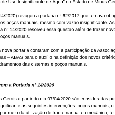
 de Uso Insignificante de Água” no Estado de Minas Ger
14/2020) revogou a portaria n° 62/2017 que tornava obrig
os poços manuais, mesmo com vazão insignificante. Ass
ia n° 14/2020 resolveu essa questão além de trazer nov
 poços manuais.
nova portaria contaram com a participação da Associaçã
s – ABAS para o auxílio na definição dos novos critério
ramentos das cisternas e poços manuais.
om a Portaria n° 14/2020
 Gerais a partir do dia 07/04/2020 são consideradas pa
gnificante as seguintes intervenções: poços manuais, cu
 por meio da utilização de trado manual ou mecânico, to