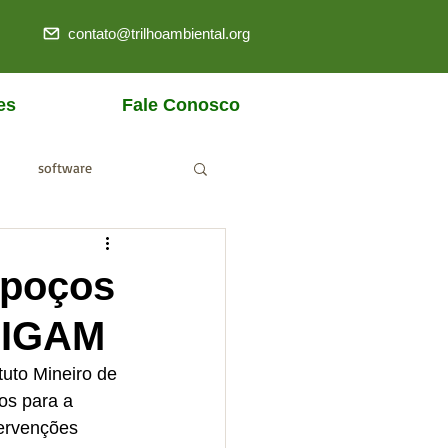
contato@trilhoambiental.org
es
Fale Conosco
software
ANM
 poços
o IGAM
tuto Mineiro de 
os para a 
tervenções 