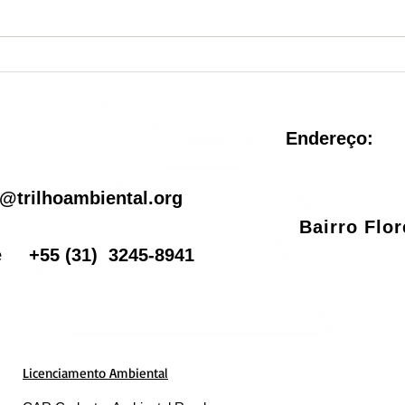
Nova Unidade de
Sist
Conservação é criada no
reve
Rio de Janeiro
pel
Endereço:
il
@trilhoambiental.org
Bairro Flo
one
+55
(31) 3245-8941
Licenciamento Ambiental