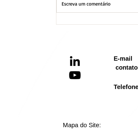
Escreva um comentário
BH lança Boletim
Informativo referente ao
Aquecimento Global
E-ma
contato
Telef
Mapa do Site: