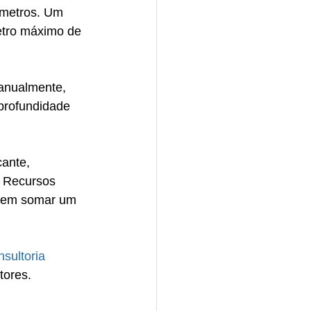
 metros. Um 
etro máximo de 
anualmente, 
 profundidade 
ante, 
 Recursos 
dem somar um 
nsultoria 
tores.