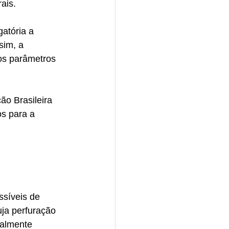
ais.
atória a 
im, a 
os parâmetros 
o Brasileira 
s para a 
ssíveis de 
ja perfuração 
talmente 