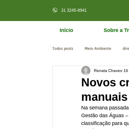
31 3245-8941
Início
Sobre a Tr
Todos posts
Meio Ambiente
dir
Renata Chaves
16
licenciamento online
MPF
Novos cr
manuais 
Na semana passada, f
Gestão das Águas – 
classificação para q