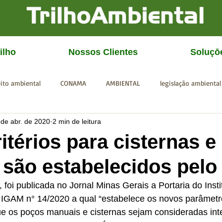
ilho
Nossos Clientes
Soluçō
eito ambiental
CONAMA
AMBIENTAL
legislação ambiental
 de abr. de 2020
2 min de leitura
CGU
IBAMA
SISEMA
SEMAD
ICMBio
FEAM
itérios para cisternas e
são estabelecidos pel
oi publicada no Jornal Minas Gerais a Portaria do Insti
IGAM n° 14/2020 a qual “estabelece os novos parâmetr
ue os poços manuais e cisternas sejam consideradas in