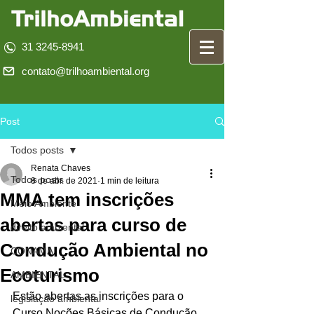
31 3245-8941
contato@trilhoambiental.org
Post
Todos posts
Renata Chaves
Todos posts
8 de abr. de 2021
1 min de leitura
MMA tem inscrições
Meio Ambiente
abertas para curso de
direito ambiental
Condução Ambiental no
CONAMA
Ecoturismo
AMBIENTAL
Estão abertas as inscrições para o 
legislação ambiental
Curso Noções Básicas de Condução 