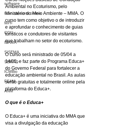
software
Ambiental no Ecoturismo, pelo 
licenciamento online
Ministério do Meio Ambiente – MMA. O 
curso tem como objetivo o de introduzir 
MPF
e aprofundar o conhecimento de guias 
CGU
turísticos e condutores de visitantes 
que trabalham no setor do ecoturismo.
IBAMA
SISEMA
O curso será ministrado de 05/04 a 
14/05, e faz parte do Programa Educa+ 
SEMAD
do Governo Federal para fortalecer a 
ICMBio
educação ambiental no Brasil. As aulas 
FEAM
serão gratuitas e totalmente online pela 
plataforma do Educa+.
ANM
O que é o Educa+
O Educa+ é uma iniciativa do MMA que 
visa a divulgação da educação 