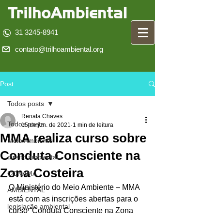
31 3245-8941
contato@trilhoambiental.org
Post
Todos posts
Renata Chaves
Todos posts
15 de jun. de 2021
1 min de leitura
MMA realiza curso sobre
Meio Ambiente
Conduta Consciente na
direito ambiental
Zona Costeira
CONAMA
O Ministério do Meio Ambiente – MMA 
AMBIENTAL
está com as inscrições abertas para o 
legislação ambiental
curso “Conduta Consciente na Zona 