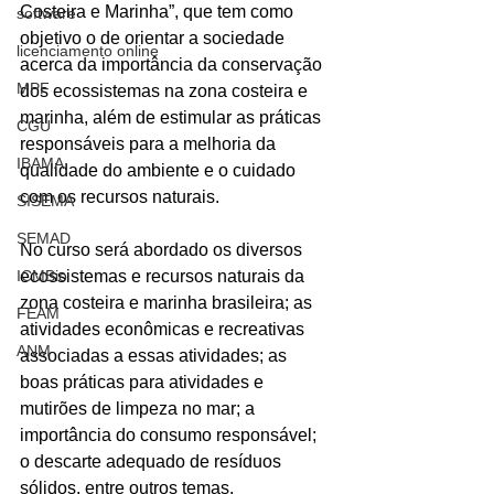
Costeira e Marinha”, que tem como 
software
objetivo o de orientar a sociedade 
licenciamento online
acerca da importância da conservação 
MPF
dos ecossistemas na zona costeira e 
marinha, além de estimular as práticas 
CGU
responsáveis para a melhoria da 
IBAMA
qualidade do ambiente e o cuidado 
com os recursos naturais.
SISEMA
SEMAD
No curso será abordado os diversos 
ICMBio
ecossistemas e recursos naturais da 
zona costeira e marinha brasileira; as 
FEAM
atividades econômicas e recreativas 
ANM
associadas a essas atividades; as 
boas práticas para atividades e 
mutirões de limpeza no mar; a 
importância do consumo responsável; 
o descarte adequado de resíduos 
sólidos, entre outros temas.