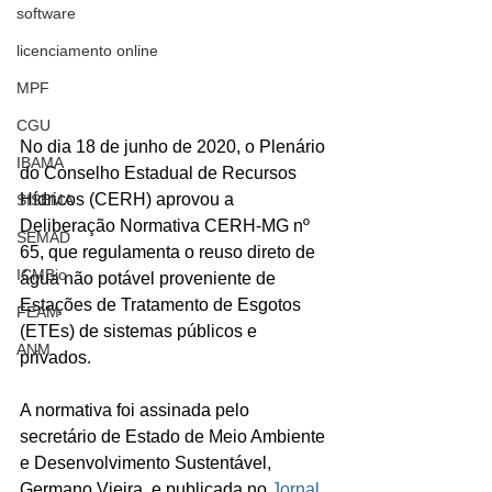
software
licenciamento online
MPF
CGU
No dia 18 de junho de 2020, o Plenário 
IBAMA
do Conselho Estadual de Recursos 
Hídricos (CERH) aprovou a 
SISEMA
Deliberação Normativa CERH-MG nº 
SEMAD
65, que regulamenta o reuso direto de 
ICMBio
água não potável proveniente de 
Estações de Tratamento de Esgotos 
FEAM
(ETEs) de sistemas públicos e 
ANM
privados. 
A normativa foi assinada pelo 
secretário de Estado de Meio Ambiente 
e Desenvolvimento Sustentável, 
Germano Vieira, e publicada no 
Jornal 