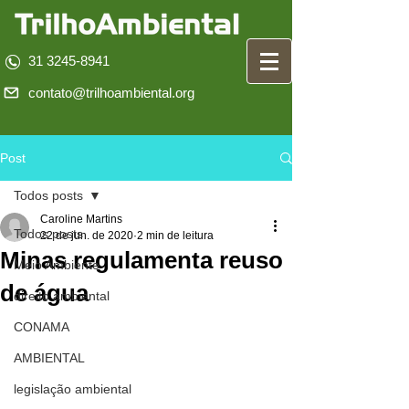
31 3245-8941
contato@trilhoambiental.org
Post
Todos posts
Caroline Martins
Todos posts
22 de jun. de 2020
2 min de leitura
Minas regulamenta reuso
Meio Ambiente
de água
direito ambiental
CONAMA
AMBIENTAL
legislação ambiental