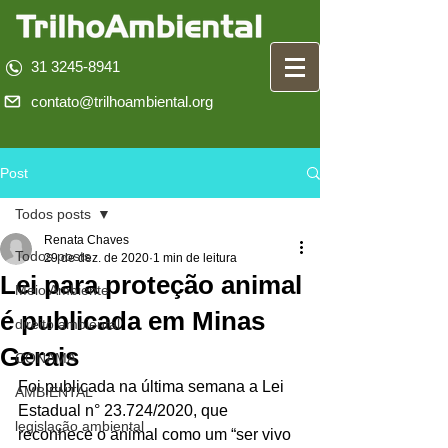
31 3245-8941
contato@trilhoambiental.org
Post
Todos posts
Renata Chaves
Todos posts
29 de dez. de 2020
1 min de leitura
Lei para proteção animal
Meio Ambiente
é publicada em Minas
direito ambiental
Gerais
CONAMA
Foi publicada na última semana a Lei 
AMBIENTAL
Estadual n° 23.724/2020, que 
legislação ambiental
reconhece o animal como um “ser vivo 