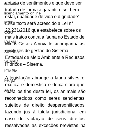
dotado de sentimentos e que deve ser 
software
tratado de forma a garantir o ser bem 
licenciamento online
estar, qualidade de vida e dignidade”. 
MPF
Esse texto será acrescido a Lei n° 
22.231/2016 que estabelece sobre os 
CGU
mais tratos contra a fauna no Estado de 
IBAMA
Minas Gerais. A nova lei acompanha as 
diretrizes de gestão do Sistema 
SISEMA
Estadual de Meio Ambiente e Recursos 
SEMAD
Hídricos – Sisema.
ICMBio
A legislação abrange a fauna silvestre, 
FEAM
exótica e doméstica e deixa claro que: 
ANM
“para os fins desta lei, os animais são 
reconhecidos como seres sencientes, 
sujeitos de direito despersonificados, 
fazendo jus à tutela jurisdicional em 
caso de violação de seus direitos, 
ressalvadas as exceções previstas na 