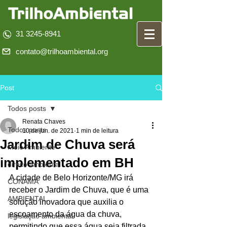
31 3245-8941
contato@trilhoambiental.org
Post
Todos posts
Renata Chaves
Todos posts
10 de jun. de 2021
1 min de leitura
Jardim de Chuva será
Meio Ambiente
implementado em BH
direito ambiental
A cidade de Belo Horizonte/MG irá 
CONAMA
receber o Jardim de Chuva, que é uma 
AMBIENTAL
solução inovadora que auxilia o 
escoamento da água da chuva, 
legislação ambiental
permitindo que essa água seja filtrada 