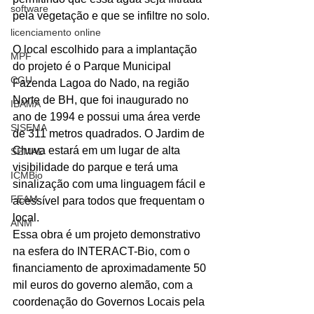
software
pela vegetação e que se infiltre no solo.
licenciamento online
O local escolhido para a implantação 
MPF
do projeto é o Parque Municipal 
CGU
Fazenda Lagoa do Nado, na região 
Norte de BH, que foi inaugurado no 
IBAMA
ano de 1994 e possui uma área verde 
SISEMA
de 311 metros quadrados. O Jardim de 
Chuva estará em um lugar de alta 
SEMAD
visibilidade do parque e terá uma 
ICMBio
sinalização com uma linguagem fácil e 
FEAM
acessível para todos que frequentam o 
local.
ANM
Essa obra é um projeto demonstrativo 
na esfera do INTERACT-Bio, com o 
financiamento de aproximadamente 50 
mil euros do governo alemão, com a 
coordenação do Governos Locais pela 