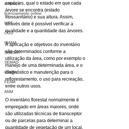
espécies, qual o estado em que cada 
software
árvore se encontra (estado 
licenciamento online
fitossanitário) e sua altura. Assim, 
MPF
através dele é possível verificar a 
qualidade e a quantidade das árvores.
CGU
IBAMA
A aplicação e objetivos do inventário 
são determinados conforme a 
SISEMA
utilização da área, como por exemplo o 
SEMAD
manejo de uma determinada área, e o 
ICMBio
diagnóstico e manutenção para o 
reflorestamento, o uso para recreação, 
FEAM
entre outros usos. 
ANM
O inventário florestal normalmente é 
empregado em áreas maiores, onde 
são utilizadas técnicas de transceptor 
ou de parcelas para determinar a 
quantidade de vegetação de um local, 