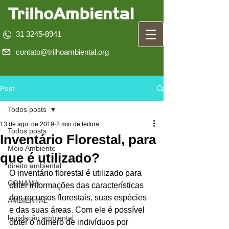
31 3245-8941
contato@trilhoambiental.org
Post
Todos posts
13 de ago. de 2019
2 min de leitura
Todos posts
Inventário Florestal, para
Meio Ambiente
que é utilizado?
direito ambiental
O inventário florestal é utilizado para 
CONAMA
obter informações das características 
dos recursos florestais, suas espécies 
AMBIENTAL
e das suas áreas. Com ele é possível 
legislação ambiental
obter o número de indivíduos por 