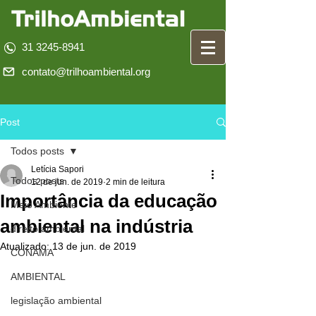
31 3245-8941
contato@trilhoambiental.org
Post
Todos posts
Letícia Sapori
Todos posts
12 de jun. de 2019
2 min de leitura
Importância da educação
Meio Ambiente
ambiental na indústria
direito ambiental
Atualizado:
13 de jun. de 2019
CONAMA
AMBIENTAL
legislação ambiental