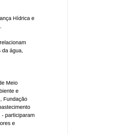
ança Hídrica e 
. 
relacionam 
 da água, 
de Meio 
iente e 
), Fundação 
bastecimento 
- participaram 
ores e 