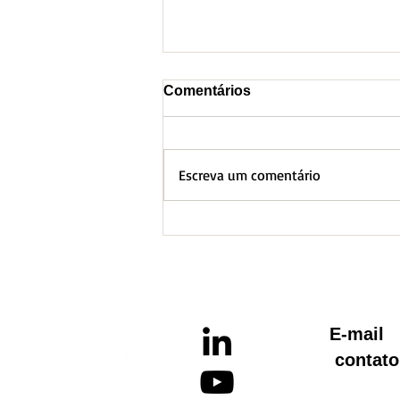
Comentários
Escreva um comentário
BH lança Boletim
Informativo referente ao
Aquecimento Global
E-ma
contato