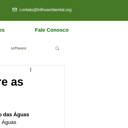
contato@trilhoambiental.org
es
Fale Conosco
software
ANM
re as
o das Águas 
s Águas 