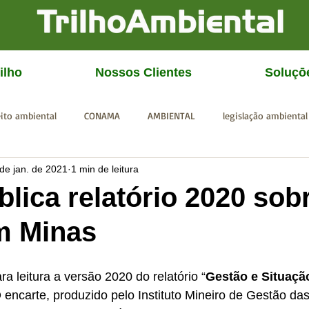
ilho
Nossos Clientes
Soluçō
eito ambiental
CONAMA
AMBIENTAL
legislação ambiental
 de jan. de 2021
1 min de leitura
CGU
IBAMA
SISEMA
SEMAD
ICMBio
FEAM
lica relatório 2020 sob
m Minas
ra leitura a versão 2020 do relatório “
Gestão e Situaçã
O encarte, produzido pelo Instituto Mineiro de Gestão da