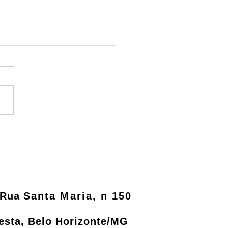
ema de logística
rsa será informatizado
o MMA
Rua
Santa Maria, n 150
resta, Belo Horizonte/MG