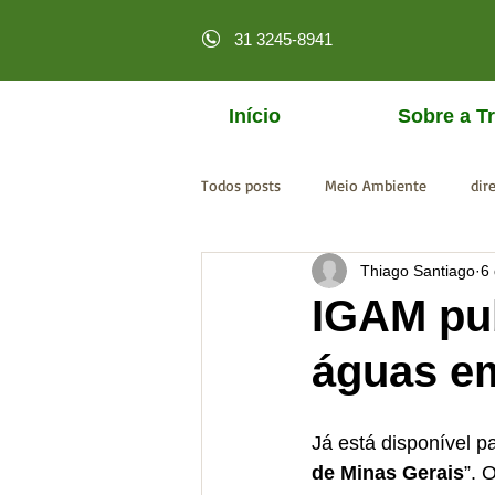
31 3245-8941
Início
Sobre a Tr
Todos posts
Meio Ambiente
dir
Thiago Santiago
6
licenciamento online
MPF
IGAM pub
águas e
Já está disponível pa
de Minas Gerais
”. 