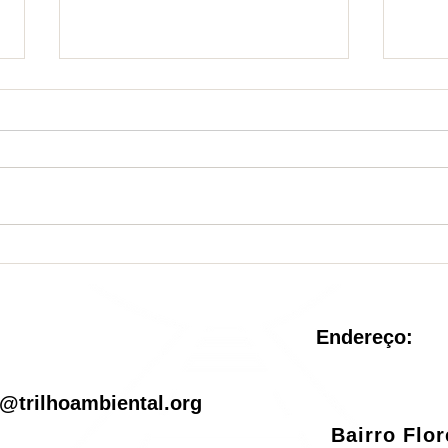
Nova Unidade de
Sist
Conservação é criada no
reve
Rio de Janeiro
pel
Endereço:
il
@trilhoambiental.org
Bairro Flo